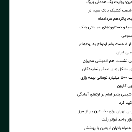
عین؛ روایت یک همدلی بزرگ
 شعب کشیک بانک سپه در
ه، پانزدهم مردادماه
یا و دستاوردهای عملیاتی بانک
عمومی
پرداخت بیش از ۸ همت وام ازدواج به زوج‌های
لی ایران
مین نشست هم اندیشی مدیران
سای تشکل های صنفی نمایندگان
پرداخت خسارت ۵۰۰ میلیارد تومانی بیمه رازی
ی کارون
شیمی بندر امام بر ارتقای آمادگی
کید کرد
تهران برای نخستین بار از مرز
همراه زائران اربعین با پوشش