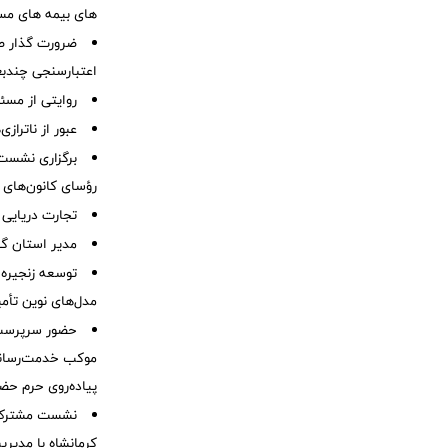
های بیمه های مس
ضرورت گذار ص
اعتبارسنجی چندب
روایتی از مسئ
عبور از ناترازی
برگزاری نشست
رؤسای کانون‌های 
تجارت دریایی 
مدیر استان گ
توسعه زنجیره
مدل‌های نوین تأم
حضور سرپرست 
موکب خدمت‌رسانی
پیاده‌روی حرم حض
نشست مشترک ک
کرمانشاه با مدیر