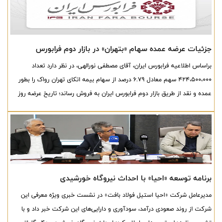
جزئیات عرضه عمده سهام «بتهران» در بازار دوم فرابورس
براساس اطلاعیه فرابورس ایران، آقای مصطفی نورالهی، در نظر دارد تعداد
424،500،000 سهم معادل 6.79 درصد از سهام بیمه اتکای تهران رواک را بطور
عمده و نقد از طریق بازار دوم فرابورس ایران به فروش رساند؛ تاریخ عرضه روز
شنبه مورخ 1405.05.24 تعیین شده است.
برنامه توسعه «احیا» با احداث نیروگاه خورشیدی
مدیرعامل شرکت «احیا استیل فولاد بافت» در نشست خبری ویژه معرفی این
شرکت از روند صعودی درآمد، سودآوری و دارایی‌های این شرکت خبر داد و با