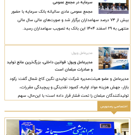
رویکردها، روند توسعه صنعت مس کشور شتاب خواهد گرفت.
سرمایه در مجمع عمومی
مجمع عمومی عادی سالیانه بانک سرمایه با حضور
بیش از ۷۴ درصد سهامداران برگزار شد و صورت‌های مالی سال مالی
منتهی به ۲۹ اسفند ۱۴۰۴ این بانک به تصویب سهامداران رسید.
مدیرعامل ویول:
مدیرعامل ویول: قوانین داخلی، بزرگ‌ترین مانع تولید
و صادرات مبلمان است
مدیرعامل و عضو هیئت‌مدیره شرکت تولیدی نگین کاج شمال گفت: رکود
بازار، جهش هزینه مواد اولیه، کمبود نقدینگی و پیچیدگی مقررات،
تولیدکنندگان مبلمان را تحت فشار قرار داده است؛ با این‌حال، سهم
صادرات برند ویول از حدود ۱۰ درصد به بیش از ۲۵ درصد رسیده و
اختصاصی رصدبورس
هدف‌گذاری مجموعه، افزایش این سهم به ۵۰ درصد تا پایان سال است.