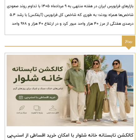
بازارهای فرابورس ایران در هفته منتهی به ۹ مردادماه ۱۴۰۵ با تداوم روند صعودی
شاخص‌ها همراه بودند؛ به طوری که شاخص کل فرابورس (آیفکس) با رشد ۵.۴
درصدی هفتگی از مرز ۴۰ هزار واحد عبور کرد و در ارتفاع ۴۰ هزار و ۹۶۸ واحد
ایستاد. همچنین بازدهی این متغیر از ابتدای سال جاری به ۴۴.۳ درصد رسید.
رپرتاژ
کالکشن تابستانه خانه شلوار با امکان خرید اقساطی از اسنپ‌پی