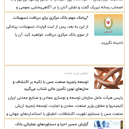
اصحاب رسانه تبریک گفت و نقش آنان را در آگاهی‌بخشی عمومی و
انعکاس دستاوردهای ملی حائز اهمیت دانست.
*پیامک مهم بانک مرکزی برای دریافت تسهیلات
از این به بعد، پس از ثبت قرارداد تسهیلات، پیامکی
از سوی بانک مرکزی دریافت خواهید کرد، آن را
نادیده نگیرید.
معاون وزیر صمت:
توسعه زنجیره صنعت مس با تکیه بر اکتشاف و
مدل‌های نوین تأمین مالی شتاب می‌گیرد
رئیس هیأت عامل سازمان توسعه و نوسازی معادن و صنایع معدنی ایران
(ایمیدرو) و معاون وزیر صنعت، معدن و تجارت، توسعه زنجیره ارزش
صنعت مس را مستلزم تقویت اکتشافات، انطباق با استانداردهای جهانی و
بهره‌گیری از مدل‌های نوین تأمین مالی دانست و گفت: با اجرای این
گزارش مسیر احیا و دستاوردهای عملیاتی بانک