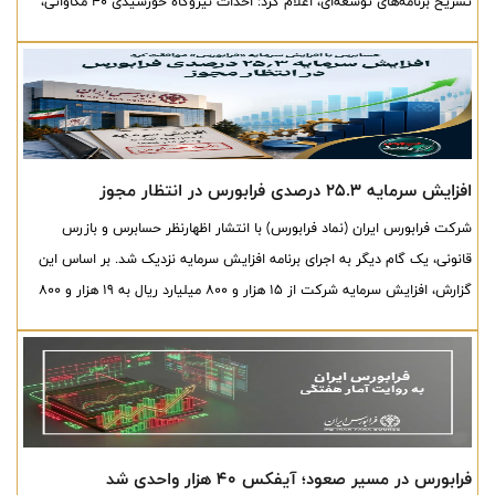
تشریح برنامه‌های توسعه‌ای، اعلام کرد: احداث نیروگاه خورشیدی ۴۰ مگاواتی،
توسعه پست برق و احداث واحد بریکت گرم در دستور کار این مجموعه قرار
دارد.
افزایش سرمایه ۲۵.۳ درصدی فرابورس در انتظار مجوز
شرکت فرابورس ایران (نماد فرابورس) با انتشار اظهارنظر حسابرس و بازرس
قانونی، یک گام دیگر به اجرای برنامه افزایش سرمایه نزدیک شد. بر اساس این
گزارش، افزایش سرمایه شرکت از 15 هزار و 800 میلیارد ریال به 19 هزار و 800
میلیارد ریال از محل سود انباشته و سایر اندوخته‌ها با هدف اجرای مصوبه
سازمان بورس درباره حداقل سرمایه مطلوب بورس‌ها، مورد تأیید حسابرس قرار
گرفته است.
فرابورس در مسیر صعود؛ آیفکس ۴۰ هزار واحدی شد