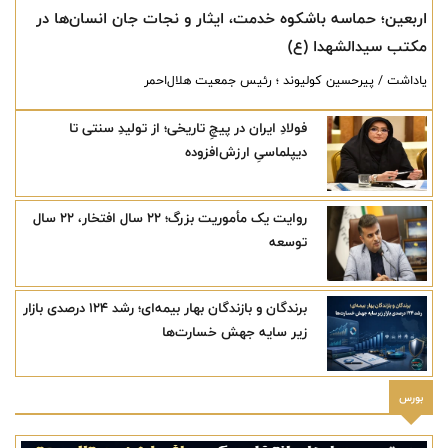
اربعین؛ حماسه باشکوه خدمت، ایثار و نجات جان انسان‌ها در
مکتب سیدالشهدا (ع)
یاداشت / پیرحسین کولیوند ؛ رئیس جمعیت هلال‌احمر
فولادِ ایران در پیچِ تاریخی؛ از تولیدِ سنتی تا
دیپلماسیِ ارزش‌افزوده
روایت یک مأموریت بزرگ؛ ۲۲ سال افتخار، ۲۲ سال
توسعه
برندگان و بازندگان بهار بیمه‌ای؛ رشد ۱۲۴ درصدی بازار
زیر سایه جهش خسارت‌ها
بورس