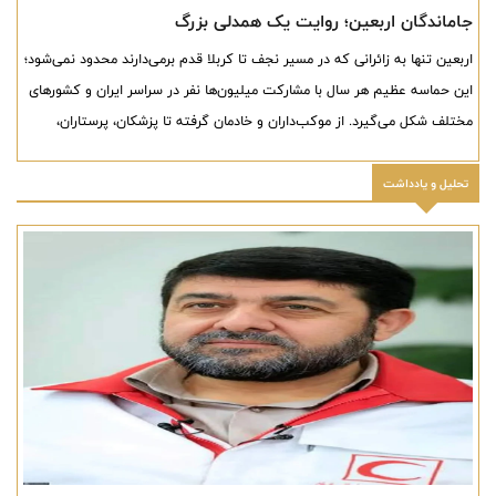
جاماندگان اربعین؛ روایت یک همدلی بزرگ
اربعین تنها به زائرانی که در مسیر نجف تا کربلا قدم برمی‌دارند محدود نمی‌شود؛
این حماسه عظیم هر سال با مشارکت میلیون‌ها نفر در سراسر ایران و کشورهای
مختلف شکل می‌گیرد. از موکب‌داران و خادمان گرفته تا پزشکان، پرستاران،
نیروهای امدادی، رانندگان، پاکبانان، نیروهای خدماتی، هنرمندان، خبرنگاران،
عکاسان، دانشجویان، کارگران، تولیدکنندگان، صنعتگران، کشاورزان، اصناف،
تحلیل و یادداشت
خیران و خانواده‌هایی که با نذر و خدمت، سهمی در این حرکت مردمی دارند،
همگی بخشی از روایت اربعین هستند.