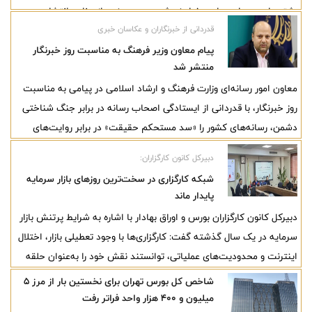
رشته‌های بیمه‌ای مواجه خواهند شد. وی همچنین از برنامه انتشار
قدردانی از خبرنگاران و عکاسان خبری
شفاف‌تر وضعیت مالی شرکت‌ها از پایان شهریورماه خبر داد.
پیام معاون وزیر فرهنگ به مناسبت روز خبرنگار
منتشر شد
معاون امور رسانه‌ای وزارت فرهنگ و ارشاد اسلامی در پیامی به مناسبت
روز خبرنگار، با قدردانی از ایستادگی اصحاب رسانه در برابر جنگ شناختی
دشمن، رسانه‌های کشور را «سد مستحکم حقیقت» در برابر روایت‌های
تحریف‌شده دانست و نوشت: رسانه‌های ایران در این آزمون بزرگ، با وجود
دبیرکل کانون کارگزاران:
همه محدودیت‌ها و دشواری‌ها، جلوه‌ای درخشان از مسئولیت‌پذیری
شبکه کارگزاری در سخت‌ترین روزهای بازار سرمایه
حرفه‌ای و تعهد ملی به نمایش گذاشتند.
پایدار ماند
دبیرکل کانون کارگزاران بورس و اوراق بهادار با اشاره به شرایط پرتنش بازار
سرمایه در یک سال گذشته گفت: کارگزاری‌ها با وجود تعطیلی بازار، اختلال
اینترنت و محدودیت‌های عملیاتی، توانستند نقش خود را به‌عنوان حلقه
ارتباطی میان سرمایه‌گذاران و ارکان بازار حفظ کنند و چرخه خدمات‌رسانی
شاخص کل بورس تهران برای نخستین بار از مرز ۵
را متوقف نکنند.
میلیون و ۴۰۰ هزار واحد فراتر رفت