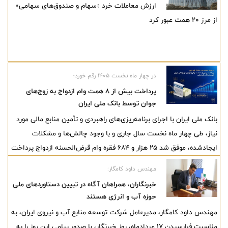
ارزش معاملات خرد «سهام و صندوق‌های سهامی»
از مرز ۲۰ همت عبور کرد
در چهار ماه نخست ۱۴۰۵ رقم خورد؛
پرداخت بیش از ۸ همت وام ازدواج به زوج‌های
جوان توسط بانک ملی ایران
بانک ملی ایران با اجرای برنامه‌ریزی‌های راهبردی و تأمین منابع مالی مورد
نیاز، طی چهار ماه نخست سال جاری و با وجود چالش‌ها و مشکلات
ایجادشده، موفق شد ۲۵ هزار و ۶۸۴ فقره وام قرض‌الحسنه ازدواج پرداخت
کند و زمینه آغاز زندگی مشترک هزاران زوج جوان را فراهم سازد.
مهندس داود کامگار:
خبرنگاران، همراهان آگاه در تبیین دستاوردهای ملی
حوزه آب و انرژی هستند
مهندس داود کامگار، مدیرعامل شرکت توسعه منابع آب و نیروی ایران، به
مناسبت فرارسیدن ۱۷ مردادماه، روز خبرنگار، با صدور پیامی این روز را به