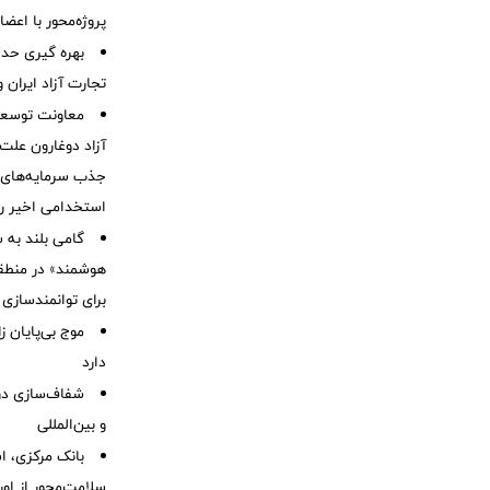
پروژه‌محور با اع
بهره گیری حدا
تجارت آزاد ایران 
معاونت توسعه 
آزاد دوغارون علت
جذب سرمایه‌های ا
استخدامی اخیر را
گامی بلند به
هوشمند» در منطقه
برای توانمندسازی 
موج بی‌پایان 
دارد
شفاف‌سازی درب
و بین‌المللی
بانک مرکزی، اس
سلامت‌محور از اورا