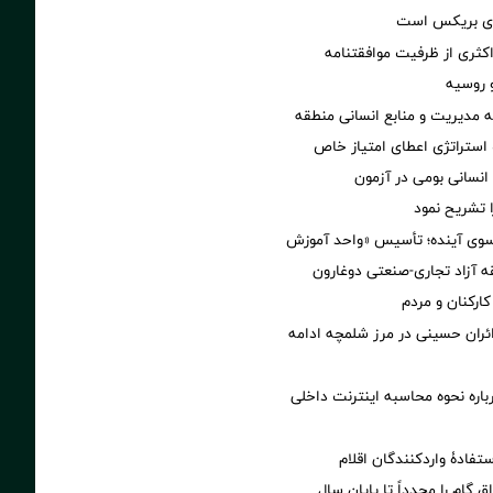
ضای بریکس است
کثری از ظرفیت موافقتنامه
و روسیه
مدیریت و منابع انسانی منطقه
 استراتژی اعطای امتیاز خاص
نسانی بومی در آزمون
 تشریح نمود
 سوی آینده؛ تأسیس «واحد آموزش
 آزاد تجاری-صنعتی دوغارون
کارکنان و مردم
زائران حسینی در مرز شلمچه ادامه
اره نحوه محاسبه اینترنت داخلی
تفادۀ واردکنندگان اقلام
ق گام را مجدداً تا پایان سال