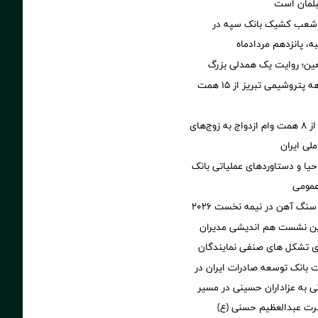
بلمان است
 شعب کشیک بانک سپه در
ه، پانزدهم مردادماه
عین؛ روایت یک همدلی بزرگ
فروش چهارماهه پتروشیمی تبریز از ۱۵ همت
پرداخت بیش از ۸ همت وام ازدواج به زوج‌های
لی ایران
یا و دستاوردهای عملیاتی بانک
عمومی
سنگ آهن در نیمه نخست ۲۰۲۶
مین نشست هم اندیشی مدیران
سای تشکل های صنفی نمایندگان
بانک توسعه صادرات ایران در
 به عزاداران حسینی در مسیر
رت عبدالعظیم حسنی (ع)