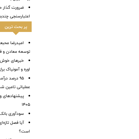
ضرورت گذار ص
اعتبارسنجی چندب
پر بحث ترین
امیدرضا محبع
توسعه معادن و فل
خبرهای خوش ا
اوره و آمونیاک بر
95 درصد درآ
عملیاتی تامین شد
پیشنهادهای وی
۱۴۰۵
سودآوری بانک 
آیا فصل تازه‌ا
است؟