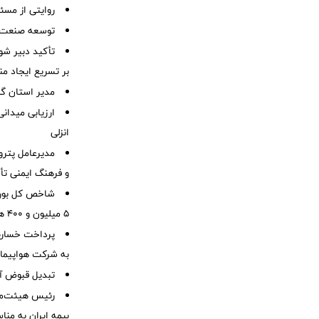
روایتی از مسئ
توسعه صنعت 
تأکید دبیر شور
بر تسریع ایجاد من
مدیر استان گ
ارزیابی میدان
انزلی
مدیرعامل پترو
و فرهنگ ایمنی تأ
شاخص کل بورس 
۵ میلیون و ۴۰۰ هزار واحد فراتر رفت
به شرکت هواپیمای
تبدیل قبوض آب
رئیس هیئت‌مد
بیمه ایران به من