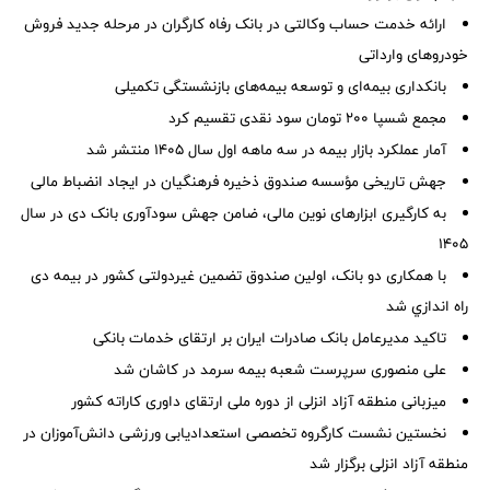
ارائه خدمت حساب وکالتی در بانک رفاه کارگران در مرحله جدید فروش
خودروهای وارداتی
بانکداری بیمه‌ای و توسعه بیمه‌های بازنشستگی تکمیلی
مجمع شسپا 200 تومان سود نقدی تقسیم کرد
آمار عملكرد بازار بیمه در سه ماهه اول سال 1405 منتشر شد
جهش تاریخی مؤسسه صندوق ذخیره فرهنگیان در ایجاد انضباط مالی
به کارگیری ابزارهای نوین مالی، ضامن جهش سودآوری بانک دی در سال
۱۴۰۵
با همکاری دو بانک، اولین صندوق تضمین غیردولتی کشور در بیمه دی
راه اندازي شد
تاکید مدیرعامل بانک صادرات ایران بر ارتقای خدمات بانکی
علی منصوری سرپرست شعبه بیمه سرمد در کاشان شد
میزبانی منطقه آزاد انزلی از دوره ملی ارتقای داوری كاراته كشور
نخستین نشست كارگروه تخصصی استعدادیابی ورزشی دانش‌آموزان در
منطقه آزاد انزلی برگزار شد