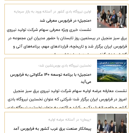
برگزار شد و اعضای جدید هیئت‌مدیره فرابورس ایران انتخاب شدند.
اولین نیروگاه بادی کشور در آستانه ورود به بازار سرمایه
«منجیل» در فرابورس معرفی شد
نشست خبری ویژه معرفی سهام شرکت تولید نیروی
برق سبز منجیل در بیستمین روز تابستان با حضور مدیران این مجموعه در
فرابورس ایران برگزار شد و تاریخچه، قراردادهای مهم، برنامه‌های آتی و
گزارش ارزش‌گذاری سهام «منجیل» تشریح شد.
نخستین نیروگاه بادی بورس‌نشین شد؛
«منجیل» با برنامه توسعه ۱۴۰ مگاواتی به فرابورس
می‌آید
نشست معارفه عرضه اولیه سهام شرکت تولید نیروی برق سبز منجیل
امروز در فرابورس ایران برگزار شد؛ شرکتی که عنوان نخستین نیروگاه بادی
کشور و خاورمیانه را یدک می‌کشد و اکنون به عنوان نخستین نیروگاه بادی
آماده ورود به بازار سرمایه شده است. مدیران شرکت در این نشست ضمن
«پیمان» در آستانه عرضه اولیه
تشریح عملکرد و برنامه‌های توسعه، از رشد سودآوری، توسعه ظرفیت
پیمانکار صنعت برق غرب کشور به فرابورس آمد
تولید، قراردادهای تضمینی فروش برق و چشم‌انداز مثبت درآمدهای آتی