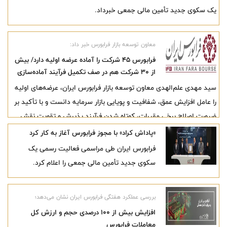
یک سکوی جدید تأمین مالی جمعی خبرداد.
معاون توسعه بازار فرابورس خبر داد:
فرابورس ۴۵ شرکت را آماده عرضه اولیه دارد/ بیش
از ۳۰ شرکت هم در صف تکمیل فرآیند آماده‌سازی
برای ورود به فرابورس هستند
سید مهدی علم‌الهدی معاون توسعه بازار فرابورس ایران، عرضه‌های اولیه
را عامل افزایش عمق، شفافیت و پویایی بازار سرمایه دانست و با تأکید بر
ضرورت اصلاح برخی مقررات، کوتاه شدن فرآیند پذیرش و تقویت نقش
مشاوران پذیرش، از آماده بودن دست‌کم ۴۵ شرکت برای عرضه اولیه در
«پاداش کراد» با مجوز فرابورس آغاز به کار کرد
سال جاری خبر داد.
فرابورس ایران طی مراسمی فعالیت رسمی یک
سکوی جدید تأمین مالی جمعی را اعلام کرد.
بررسی عملکرد هفتگی فرابورس ایران نشان می‌دهد؛
افزایش بیش از 100 درصدی حجم و ارزش کل
معاملات فرابورس