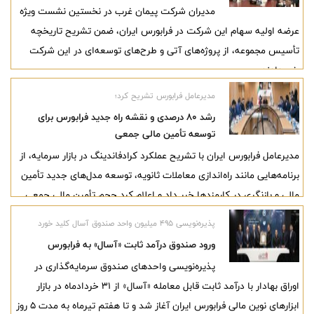
مدیران شرکت پیمان غرب در نخستین نشست ویژه
خبر دادند.
عرضه اولیه سهام این شرکت در فرابورس ایران، ضمن تشریح تاریخچه
تأسیس مجموعه، از پروژه‌های آتی و طرح‌های توسعه‌ای در این شرکت
خبر دادند.
مدیرعامل فرابورس تشریح کرد؛
رشد ۸۰ درصدی و نقشه راه جدید فرابورس برای
توسعه تأمین مالی جمعی
مدیرعامل فرابورس ایران با تشریح عملکرد کرادفاندینگ در بازار سرمایه، از
برنامه‌هایی مانند راه‌اندازی معاملات ثانویه، توسعه مدل‌های جدید تأمین
مالی و بازنگری در کارمزدها خبر داد و اعلام کرد حجم تأمین مالی جمعی
در بهار ۱۴۰۵ نسبت به مدت مشابه سال گذشته ۸۰ درصد افزایش یافته
پذیره‌نویسی ۴۹۵ میلیون واحد صندوق آسال کلید خورد
است.
ورود صندوق درآمد ثابت «آسال» به فرابورس
پذیره‌نویسی واحدهای صندوق سرمایه‌گذاری در
اوراق بهادار با درآمد ثابت قابل معامله «آسال» از ۳۱ خردادماه در بازار
ابزارهای نوین مالی فرابورس ایران آغاز شد و تا هفتم تیرماه به مدت ۵ روز