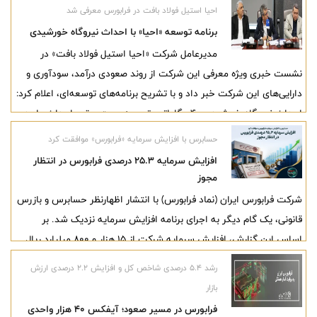
احیا استیل فولاد بافت در فرابورس معرفی شد
برنامه توسعه «احیا» با احداث نیروگاه خورشیدی
مدیرعامل شرکت «احیا استیل فولاد بافت» در
نشست خبری ویژه معرفی این شرکت از روند صعودی درآمد، سودآوری و
دارایی‌های این شرکت خبر داد و با تشریح برنامه‌های توسعه‌ای، اعلام کرد:
احداث نیروگاه خورشیدی ۴۰ مگاواتی، توسعه پست برق و احداث واحد
بریکت گرم در دستور کار این مجموعه قرار دارد.
حسابرس با افزایش سرمایه «فرابورس» موافقت کرد
افزایش سرمایه ۲۵.۳ درصدی فرابورس در انتظار
مجوز
شرکت فرابورس ایران (نماد فرابورس) با انتشار اظهارنظر حسابرس و بازرس
قانونی، یک گام دیگر به اجرای برنامه افزایش سرمایه نزدیک شد. بر
اساس این گزارش، افزایش سرمایه شرکت از 15 هزار و 800 میلیارد ریال
به 19 هزار و 800 میلیارد ریال از محل سود انباشته و سایر اندوخته‌ها با
رشد ۵.۴ درصدی شاخص کل و افزایش ۲.۲ درصدی ارزش
هدف اجرای مصوبه سازمان بورس درباره حداقل سرمایه مطلوب بورس‌ها،
بازار
مورد تأیید حسابرس قرار گرفته است.
فرابورس در مسیر صعود؛ آیفکس ۴۰ هزار واحدی