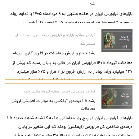
شد
بازارهای فرابورس ایران در هفته منتهی به ۹ مردادماه ۱۴۰۵ با تداوم روند
صعودی شاخص‌ها همراه بودند؛ به طوری که شاخص کل فرابورس
(آیفکس) با رشد ۵.۴ درصدی هفتگی از مرز ۴۰ هزار واحد عبور کرد و در
گزارش عملکرد بازارهای فرابورس در نخستین ماه تابستان
ارتفاع ۴۰ هزار و ۹۶۸ واحد ایستاد. همچنین بازدهی این متغیر از ابتدای
منتشر شد
سال جاری به ۴۴.۳ درصد رسید.
رشد حجم و ارزش معاملات در ۱۹ روز کاری تیرماه
معاملات تیر‌ماه ۱۴۰۵ فرابورس ایران در حالی به پایان رسید که بیش از
۴۲۷ میلیارد ورقه بهادار به ارزش افزون بر ۴ هزار و ۶۷۵ هزار میلیارد
تومان در بازارهای فرابورس مورد معامله قرار گرفت و شاخص کل فرابورس
(آیفکس) نیز در پایان ماه به ارتفاع ۳۸ هزار و ۸۵۳ واحد رسید.
کارنامه معاملاتی آخرین هفته تیرماه منتشر شد؛
رشد ۱.۵ درصدی آیفکس به موازات افزایش ارزش
معاملات
بازارهای فرابورس ایران در پنج روز معاملاتی هفته گذشته شاهد صعود ۱.۵
درصدی شاخص کل فرابورس (آیفکس) بودند که این متغیر در پایان
معاملات روز چهارشنبه ۳۱ تیرماه، در ارتفاع ۳۸ هزار و ۸۵۲ واحدی قرار