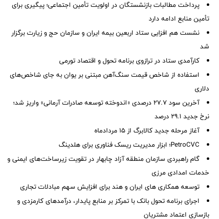
پرداخت مطالبات بازنشستگان در اولویت تأمین اجتماعی؛ پیگیری برای
تأمین منابع ادامه دارد
نشست هم افزایی ستاد اربعین بیمه ایران و سازمان حج و زیارت برگزار
شد
کارآمدی ستاد در ترازوی برنامه تحول و اقتصاد تورمی
استفاده از شاخص قیمت سنگ‌آهن مبتنی بر یوان به جای شاخص‌های
دلاری
آخرین سود ۲۷.۷ درصدی «اندوخته توسعه صادرات آرمانی» واریز شد؛
نرخ جدید ۲۹.۱ درصد
آغاز مرحله جدید کالابرگ از ۱۵ مردادماه
PetroCVC؛ ابزار مدیریت ریسک فناوری برای هلدینگ
گام راهبردی سازمان منطقه آزاد چابهار در تقویت زیرساخت‌های ایمنی و
خدمات امدادی مرزی
توسعه همکاری های ایران و هند برای افزایش سهم مبادلات تجاری
اجرای برنامه تحول بانک با تمرکز بر منابع پایدار، درآمدهای کارمزدی و
بازسازی اعتماد مشتریان