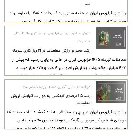
شد
بازارهای فرابورس ایران در هفته منتهی به ۹ مردادماه ۱۴۰۵ با تداوم روند
صعودی شاخص‌ها همراه بودند؛ به طوری که شاخص کل فرابورس
(آیفکس) با رشد ۵.۴ درصدی هفتگی از مرز ۴۰ هزار واحد عبور کرد و در
گزارش عملکرد بازارهای فرابورس در نخستین ماه تابستان
ارتفاع ۴۰ هزار و ۹۶۸ واحد ایستاد. همچنین بازدهی این متغیر از ابتدای
منتشر شد
سال جاری به ۴۴.۳ درصد رسید.
رشد حجم و ارزش معاملات در ۱۹ روز کاری تیرماه
معاملات تیر‌ماه ۱۴۰۵ فرابورس ایران در حالی به پایان رسید که بیش از
۴۲۷ میلیارد ورقه بهادار به ارزش افزون بر ۴ هزار و ۶۷۵ هزار میلیارد
تومان در بازارهای فرابورس مورد معامله قرار گرفت و شاخص کل فرابورس
(آیفکس) نیز در پایان ماه به ارتفاع ۳۸ هزار و ۸۵۳ واحد رسید.
کارنامه معاملاتی آخرین هفته تیرماه منتشر شد؛
رشد ۱.۵ درصدی آیفکس به موازات افزایش ارزش
معاملات
بازارهای فرابورس ایران در پنج روز معاملاتی هفته گذشته شاهد صعود ۱.۵
درصدی شاخص کل فرابورس (آیفکس) بودند که این متغیر در پایان
معاملات روز چهارشنبه ۳۱ تیرماه، در ارتفاع ۳۸ هزار و ۸۵۲ واحدی قرار