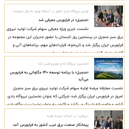
برگزار شد و اعضای جدید هیئت‌مدیره فرابورس ایران انتخاب شدند.
اولین نیروگاه بادی کشور در آستانه ورود به بازار سرمایه
«منجیل» در فرابورس معرفی شد
نشست خبری ویژه معرفی سهام شرکت تولید نیروی
برق سبز منجیل در بیستمین روز تابستان با حضور مدیران این مجموعه در
فرابورس ایران برگزار شد و تاریخچه، قراردادهای مهم، برنامه‌های آتی و
گزارش ارزش‌گذاری سهام «منجیل» تشریح شد.
نخستین نیروگاه بادی بورس‌نشین شد؛
«منجیل» با برنامه توسعه ۱۴۰ مگاواتی به فرابورس
می‌آید
نشست معارفه عرضه اولیه سهام شرکت تولید نیروی برق سبز منجیل
امروز در فرابورس ایران برگزار شد؛ شرکتی که عنوان نخستین نیروگاه بادی
کشور و خاورمیانه را یدک می‌کشد و اکنون به عنوان نخستین نیروگاه بادی
آماده ورود به بازار سرمایه شده است. مدیران شرکت در این نشست ضمن
«پیمان» در آستانه عرضه اولیه
تشریح عملکرد و برنامه‌های توسعه، از رشد سودآوری، توسعه ظرفیت
پیمانکار صنعت برق غرب کشور به فرابورس آمد
تولید، قراردادهای تضمینی فروش برق و چشم‌انداز مثبت درآمدهای آتی