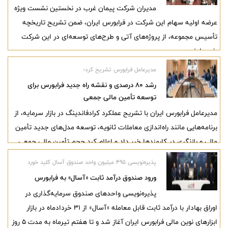
مدیران شرکت پیمان غرب در نخستین نشست ویژه
خبر دادند.
عرضه اولیه سهام این شرکت در فرابورس ایران، ضمن تشریح تاریخچه
تأسیس مجموعه، از پروژه‌های آتی و طرح‌های توسعه‌ای در این شرکت
خبر دادند.
مدیرعامل فرابورس تشریح کرد؛
رشد ۸۰ درصدی و نقشه راه جدید فرابورس برای
توسعه تأمین مالی جمعی
مدیرعامل فرابورس ایران با تشریح عملکرد کرادفاندینگ در بازار سرمایه، از
برنامه‌هایی مانند راه‌اندازی معاملات ثانویه، توسعه مدل‌های جدید تأمین
مالی و بازنگری در کارمزدها خبر داد و اعلام کرد حجم تأمین مالی جمعی
در بهار ۱۴۰۵ نسبت به مدت مشابه سال گذشته ۸۰ درصد افزایش یافته
پذیره‌نویسی ۴۹۵ میلیون واحد صندوق آسال کلید خورد
است.
ورود صندوق درآمد ثابت «آسال» به فرابورس
پذیره‌نویسی واحدهای صندوق سرمایه‌گذاری در
اوراق بهادار با درآمد ثابت قابل معامله «آسال» از ۳۱ خردادماه در بازار
ابزارهای نوین مالی فرابورس ایران آغاز شد و تا هفتم تیرماه به مدت ۵ روز