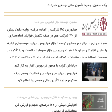
یک سکوی جدید تأمین مالی جمعی خبرداد.
معاون توسعه بازار فرابورس خبر داد:
فرابورس ۴۵ شرکت را آماده عرضه اولیه دارد/ بیش
از ۳۰ شرکت هم در صف تکمیل فرآیند آماده‌سازی
برای ورود به فرابورس هستند
سید مهدی علم‌الهدی معاون توسعه بازار فرابورس ایران، عرضه‌های اولیه
را عامل افزایش عمق، شفافیت و پویایی بازار سرمایه دانست و با تأکید بر
ضرورت اصلاح برخی مقررات، کوتاه شدن فرآیند پذیرش و تقویت نقش
مشاوران پذیرش، از آماده بودن دست‌کم ۴۵ شرکت برای عرضه اولیه در
«پاداش کراد» با مجوز فرابورس آغاز به کار کرد
سال جاری خبر داد.
فرابورس ایران طی مراسمی فعالیت رسمی یک
سکوی جدید تأمین مالی جمعی را اعلام کرد.
بررسی عملکرد هفتگی فرابورس ایران نشان می‌دهد؛
افزایش بیش از 100 درصدی حجم و ارزش کل
معاملات فرابورس