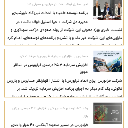
احیا استیل فولاد بافت در فرابورس معرفی شد
برنامه توسعه «احیا» با احداث نیروگاه خورشیدی
مدیرعامل شرکت «احیا استیل فولاد بافت» در
نشست خبری ویژه معرفی این شرکت از روند صعودی درآمد، سودآوری و
دارایی‌های این شرکت خبر داد و با تشریح برنامه‌های توسعه‌ای، اعلام کرد:
احداث نیروگاه خورشیدی ۴۰ مگاواتی، توسعه پست برق و احداث واحد
بریکت گرم در دستور کار این مجموعه قرار دارد.
حسابرس با افزایش سرمایه «فرابورس» موافقت کرد
افزایش سرمایه ۲۵.۳ درصدی فرابورس در انتظار
مجوز
شرکت فرابورس ایران (نماد فرابورس) با انتشار اظهارنظر حسابرس و بازرس
قانونی، یک گام دیگر به اجرای برنامه افزایش سرمایه نزدیک شد. بر
اساس این گزارش، افزایش سرمایه شرکت از 15 هزار و 800 میلیارد ریال
به 19 هزار و 800 میلیارد ریال از محل سود انباشته و سایر اندوخته‌ها با
رشد ۵.۴ درصدی شاخص کل و افزایش ۲.۲ درصدی ارزش
هدف اجرای مصوبه سازمان بورس درباره حداقل سرمایه مطلوب بورس‌ها،
بازار
مورد تأیید حسابرس قرار گرفته است.
فرابورس در مسیر صعود؛ آیفکس ۴۰ هزار واحدی