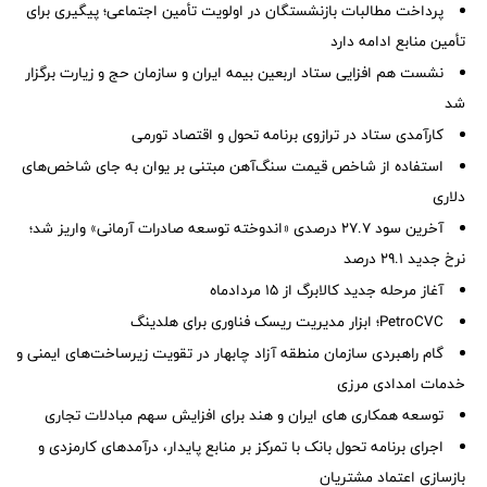
پرداخت مطالبات بازنشستگان در اولویت تأمین اجتماعی؛ پیگیری برای
تأمین منابع ادامه دارد
نشست هم افزایی ستاد اربعین بیمه ایران و سازمان حج و زیارت برگزار
شد
کارآمدی ستاد در ترازوی برنامه تحول و اقتصاد تورمی
استفاده از شاخص قیمت سنگ‌آهن مبتنی بر یوان به جای شاخص‌های
دلاری
آخرین سود ۲۷.۷ درصدی «اندوخته توسعه صادرات آرمانی» واریز شد؛
نرخ جدید ۲۹.۱ درصد
آغاز مرحله جدید کالابرگ از ۱۵ مردادماه
PetroCVC؛ ابزار مدیریت ریسک فناوری برای هلدینگ
گام راهبردی سازمان منطقه آزاد چابهار در تقویت زیرساخت‌های ایمنی و
خدمات امدادی مرزی
توسعه همکاری های ایران و هند برای افزایش سهم مبادلات تجاری
اجرای برنامه تحول بانک با تمرکز بر منابع پایدار، درآمدهای کارمزدی و
بازسازی اعتماد مشتریان