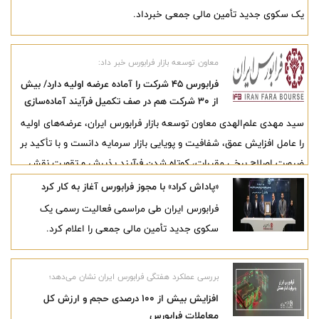
یک سکوی جدید تأمین مالی جمعی خبرداد.
معاون توسعه بازار فرابورس خبر داد:
فرابورس ۴۵ شرکت را آماده عرضه اولیه دارد/ بیش
از ۳۰ شرکت هم در صف تکمیل فرآیند آماده‌سازی
برای ورود به فرابورس هستند
سید مهدی علم‌الهدی معاون توسعه بازار فرابورس ایران، عرضه‌های اولیه
را عامل افزایش عمق، شفافیت و پویایی بازار سرمایه دانست و با تأکید بر
ضرورت اصلاح برخی مقررات، کوتاه شدن فرآیند پذیرش و تقویت نقش
مشاوران پذیرش، از آماده بودن دست‌کم ۴۵ شرکت برای عرضه اولیه در
«پاداش کراد» با مجوز فرابورس آغاز به کار کرد
سال جاری خبر داد.
فرابورس ایران طی مراسمی فعالیت رسمی یک
سکوی جدید تأمین مالی جمعی را اعلام کرد.
بررسی عملکرد هفتگی فرابورس ایران نشان می‌دهد؛
افزایش بیش از 100 درصدی حجم و ارزش کل
معاملات فرابورس