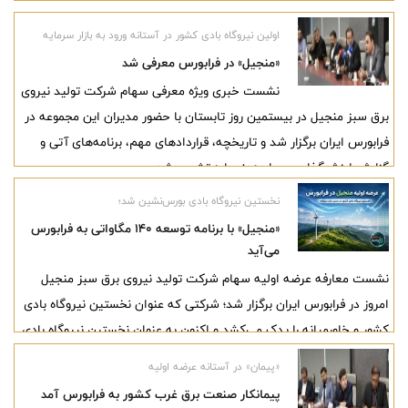
برگزار شد و اعضای جدید هیئت‌مدیره فرابورس ایران انتخاب شدند.
اولین نیروگاه بادی کشور در آستانه ورود به بازار سرمایه
«منجیل» در فرابورس معرفی شد
نشست خبری ویژه معرفی سهام شرکت تولید نیروی
برق سبز منجیل در بیستمین روز تابستان با حضور مدیران این مجموعه در
فرابورس ایران برگزار شد و تاریخچه، قراردادهای مهم، برنامه‌های آتی و
گزارش ارزش‌گذاری سهام «منجیل» تشریح شد.
نخستین نیروگاه بادی بورس‌نشین شد؛
«منجیل» با برنامه توسعه ۱۴۰ مگاواتی به فرابورس
می‌آید
نشست معارفه عرضه اولیه سهام شرکت تولید نیروی برق سبز منجیل
امروز در فرابورس ایران برگزار شد؛ شرکتی که عنوان نخستین نیروگاه بادی
کشور و خاورمیانه را یدک می‌کشد و اکنون به عنوان نخستین نیروگاه بادی
آماده ورود به بازار سرمایه شده است. مدیران شرکت در این نشست ضمن
«پیمان» در آستانه عرضه اولیه
تشریح عملکرد و برنامه‌های توسعه، از رشد سودآوری، توسعه ظرفیت
پیمانکار صنعت برق غرب کشور به فرابورس آمد
تولید، قراردادهای تضمینی فروش برق و چشم‌انداز مثبت درآمدهای آتی