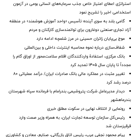
استراتژی اعطای امتیاز خاص جذب سرمایه‌های انسانی بومی در آزمون
استخدامی اخیر را تشریح نمود
گامی بلند به سوی آینده؛ تأسیس «واحد آموزش هوشمند» در منطقه
آزاد تجاری-صنعتی دوغارون برای توانمندسازی کارکنان و مردم
موج بی‌پایان زائران حسینی در مرز شلمچه ادامه دارد
شفاف‌سازی درباره نحوه محاسبه اینترنت داخلی و بین‌المللی
بانک مرکزی، استفادۀ واردکنندگان اقلام سلامت‌محور از اوراق گام را
مجدداً تا پایان سال ۱۴۰۵ تمدید کرد
تغییر مثبت در عملکرد مالی بانک صادرات ایران/ درآمد عملیاتی 80
درصد رشد کرد
دیدار مدیرعامل شرکت پتروشیمی بندرامام با فرمانده سپاه شهرستان
بندرماهشهر
رونمایی از ائتلاف‌ نهایی در سکوت مطلق خبری
رئیس‌کل سازمان توسعه تجارت ایران، به همراه وزیر صمت وارد
قرقیزستان شد
پیام محمود نجفی عرب، رئیس اتاق بازرگانی، صنایع، معادن و کشاورزی