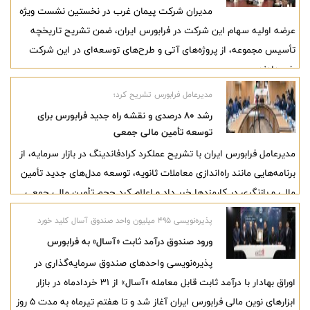
مدیران شرکت پیمان غرب در نخستین نشست ویژه
خبر دادند.
عرضه اولیه سهام این شرکت در فرابورس ایران، ضمن تشریح تاریخچه
تأسیس مجموعه، از پروژه‌های آتی و طرح‌های توسعه‌ای در این شرکت
خبر دادند.
مدیرعامل فرابورس تشریح کرد؛
رشد ۸۰ درصدی و نقشه راه جدید فرابورس برای
توسعه تأمین مالی جمعی
مدیرعامل فرابورس ایران با تشریح عملکرد کرادفاندینگ در بازار سرمایه، از
برنامه‌هایی مانند راه‌اندازی معاملات ثانویه، توسعه مدل‌های جدید تأمین
مالی و بازنگری در کارمزدها خبر داد و اعلام کرد حجم تأمین مالی جمعی
در بهار ۱۴۰۵ نسبت به مدت مشابه سال گذشته ۸۰ درصد افزایش یافته
پذیره‌نویسی ۴۹۵ میلیون واحد صندوق آسال کلید خورد
است.
ورود صندوق درآمد ثابت «آسال» به فرابورس
پذیره‌نویسی واحدهای صندوق سرمایه‌گذاری در
اوراق بهادار با درآمد ثابت قابل معامله «آسال» از ۳۱ خردادماه در بازار
ابزارهای نوین مالی فرابورس ایران آغاز شد و تا هفتم تیرماه به مدت ۵ روز