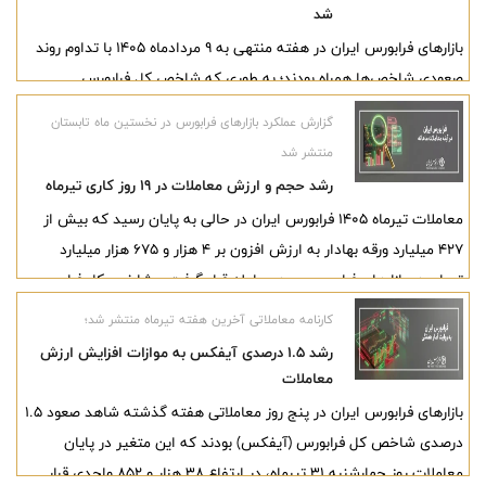
شد
بازارهای فرابورس ایران در هفته منتهی به ۹ مردادماه ۱۴۰۵ با تداوم روند
صعودی شاخص‌ها همراه بودند؛ به طوری که شاخص کل فرابورس
(آیفکس) با رشد ۵.۴ درصدی هفتگی از مرز ۴۰ هزار واحد عبور کرد و در
گزارش عملکرد بازارهای فرابورس در نخستین ماه تابستان
ارتفاع ۴۰ هزار و ۹۶۸ واحد ایستاد. همچنین بازدهی این متغیر از ابتدای
منتشر شد
سال جاری به ۴۴.۳ درصد رسید.
رشد حجم و ارزش معاملات در ۱۹ روز کاری تیرماه
معاملات تیر‌ماه ۱۴۰۵ فرابورس ایران در حالی به پایان رسید که بیش از
۴۲۷ میلیارد ورقه بهادار به ارزش افزون بر ۴ هزار و ۶۷۵ هزار میلیارد
تومان در بازارهای فرابورس مورد معامله قرار گرفت و شاخص کل فرابورس
(آیفکس) نیز در پایان ماه به ارتفاع ۳۸ هزار و ۸۵۳ واحد رسید.
کارنامه معاملاتی آخرین هفته تیرماه منتشر شد؛
رشد ۱.۵ درصدی آیفکس به موازات افزایش ارزش
معاملات
بازارهای فرابورس ایران در پنج روز معاملاتی هفته گذشته شاهد صعود ۱.۵
درصدی شاخص کل فرابورس (آیفکس) بودند که این متغیر در پایان
معاملات روز چهارشنبه ۳۱ تیرماه، در ارتفاع ۳۸ هزار و ۸۵۲ واحدی قرار