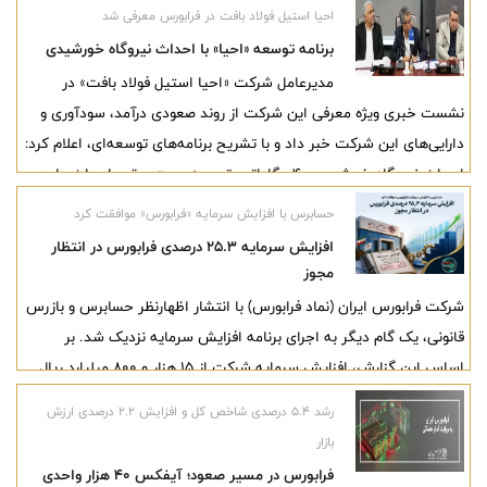
احیا استیل فولاد بافت در فرابورس معرفی شد
برنامه توسعه «احیا» با احداث نیروگاه خورشیدی
مدیرعامل شرکت «احیا استیل فولاد بافت» در
نشست خبری ویژه معرفی این شرکت از روند صعودی درآمد، سودآوری و
دارایی‌های این شرکت خبر داد و با تشریح برنامه‌های توسعه‌ای، اعلام کرد:
احداث نیروگاه خورشیدی ۴۰ مگاواتی، توسعه پست برق و احداث واحد
بریکت گرم در دستور کار این مجموعه قرار دارد.
حسابرس با افزایش سرمایه «فرابورس» موافقت کرد
افزایش سرمایه ۲۵.۳ درصدی فرابورس در انتظار
مجوز
شرکت فرابورس ایران (نماد فرابورس) با انتشار اظهارنظر حسابرس و بازرس
قانونی، یک گام دیگر به اجرای برنامه افزایش سرمایه نزدیک شد. بر
اساس این گزارش، افزایش سرمایه شرکت از 15 هزار و 800 میلیارد ریال
به 19 هزار و 800 میلیارد ریال از محل سود انباشته و سایر اندوخته‌ها با
رشد ۵.۴ درصدی شاخص کل و افزایش ۲.۲ درصدی ارزش
هدف اجرای مصوبه سازمان بورس درباره حداقل سرمایه مطلوب بورس‌ها،
بازار
مورد تأیید حسابرس قرار گرفته است.
فرابورس در مسیر صعود؛ آیفکس ۴۰ هزار واحدی