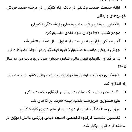
ارائه خدمت حساب وکالتی در بانک رفاه کارگران در مرحله جدید فروش
خودروهای وارداتی
بانکداری بیمه‌ای و توسعه بیمه‌های بازنشستگی تکمیلی
مجمع شسپا 200 تومان سود نقدی تقسیم کرد
آمار عملكرد بازار بیمه در سه ماهه اول سال 1405 منتشر شد
جهش تاریخی مؤسسه صندوق ذخیره فرهنگیان در ایجاد انضباط مالی
به کارگیری ابزارهای نوین مالی، ضامن جهش سودآوری بانک دی در سال
۱۴۰۵
با همکاری دو بانک، اولین صندوق تضمین غیردولتی کشور در بیمه دی
راه اندازي شد
تاکید مدیرعامل بانک صادرات ایران بر ارتقای خدمات بانکی
علی منصوری سرپرست شعبه بیمه سرمد در کاشان شد
میزبانی منطقه آزاد انزلی از دوره ملی ارتقای داوری كاراته كشور
نخستین نشست كارگروه تخصصی استعدادیابی ورزشی دانش‌آموزان در
منطقه آزاد انزلی برگزار شد