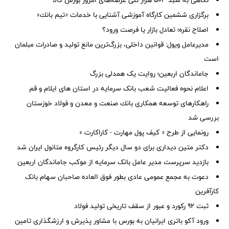
نگاهی به سبد ۵۰۳ هزار تنی عرضه‌های امروز بورس کالا
برگزاری ششمین كارگاه آموزشی آشنایی با خدمات «تیم بانك»
اصلاح نقره؛ تعادل بازار یا فرصت ورود؟
مدیرعامل ویول: قوانین داخلی، بزرگ‌ترین مانع تولید و صادرات مبلمان
است
جاماندگان اربعین؛ روایت یک همدلی بزرگ
اعلام نحوه فعالیت شعب بانک سرمایه در استان های ایلام و قم
راهكارهای توسعه همكاری بانك صنعت و معدن و فولاد خوزستان
بررسی شد
رونمایی از طرح « کیف پول مهارت - کاراکارت »
دکتر متین دیداری برای دو سال دیگر رئیس کارگروه متانول ایران شد
بازدید سرپرست مدیر عامل بانک سرمایه از موکب جاماندگان اربعین
دعوت به مجمع عمومی عادی بطور فوق العاده صاحبان سهام بانک
کارآفرین
ثبت ۹۲ رکورد و عبور از سقف تاریخی تولید فولاد
ورود آکو باتری ایرانیان به بورس با مشاور پذیرش و ارزشگذاری تامین