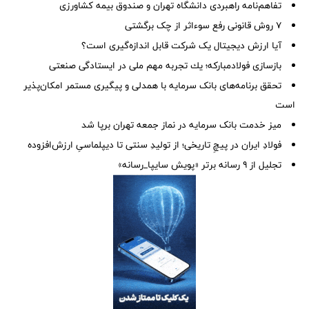
تفاهم‌نامه راهبردی دانشگاه تهران و صندوق بیمه كشاورزی
۷ روش قانونی رفع سوء‌اثر از چک برگشتی
آیا ارزش دیجیتال یک شرکت قابل اندازه‌گیری است؟
بازسازی فولادمباركه؛ یك تجربه مهم ملی در ایستادگی صنعتی
تحقق برنامه‌های بانک سرمایه با همدلی و پیگیری مستمر امکان‌پذیر
است
میز خدمت بانک سرمایه در نماز جمعه تهران برپا شد
فولادِ ایران در پیچِ تاریخی؛ از تولیدِ سنتی تا دیپلماسیِ ارزش‌افزوده
تجلیل از ۹ رسانه برتر «پویش سایپا_رسانه»