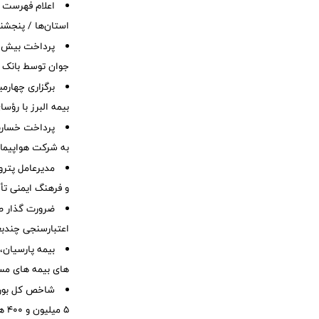
اعلام فهرست
استان‌ها / پنجشنب
جوان توسط بانک م
برگزاری چهار
بیمه البرز با رؤ
به شرکت هواپیمای
مدیرعامل پترو
و فرهنگ ایمنی تأ
ضرورت گذار ص
اعتبارسنجی چندب
بیمه پارسیان، 
های بیمه های مس
شاخص کل بورس 
۵ میلیون و ۴۰۰ هزار واحد فراتر رفت