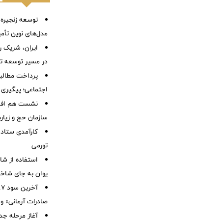
توسعه زنجیره
مدل‌های نوین تأم
ایران، شریک ر
در مسیر توسعه تج
پرداخت مطالبا
اجتماعی؛ پیگیری ب
نشست هم افزای
سازمان حج و زیارت
کارآمدی ستاد د
تورمی
استفاده از ش
یوان به جای شاخ
صادرات آرمانی» واریز 
آغاز مرحله جدید کالا