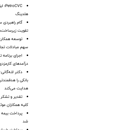
oCVC
هلدینگ
گام راهبردی سا
تقویت زیرساخت‌ه
توسعه همکاری 
سهم مبادلات تجا
اجرای برنامه تح
درآمدهای کارمزدی 
دکتر للـه‌گانی:
بانکی را هدفمندت
هدایت می‌کند
تقدیر و تشکر 
کلیه همکاران موثر 
پرداخت بیمه
شد