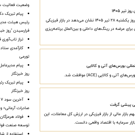
وضعیت فعالیت سام
تیر ۱۴۰۵
پیام تبریک دک
بررسی آمار عرضه‌های روزانه بورس انرژی ایران در روز یکشنبه ۲۸ تیر ۱۴۰۵ نشان می‌دهد در بازار فیزیکی
رئیس هیئت مدیره
آورده‌های هیدروکربوری برای عرضه در رینگ‌های داخلی و بین‌الملل برنامه‌ریزی
فرارسیدن "روز خبر
تراز تاب‌آوری ف
کارآمدی ستاد د
تورمی
پیام مدیرعام
للی بورس‌های آتی و کالایی
روز خبرنگار
ی و کالایی (ACE) موافقت شد.
پیام تبریک رئ
روز خبرنگار
زیکی پیشی گرفت
صادرات آرمانی» واریز 
م بازار مالی از بازار فیزیکی در ارزش کل معاملات، این
فولاد هرمزگان 
بازار سرمایه با اقتصاد واقعی دانست.
توسعه صنعت فولاد
استفاده از ش