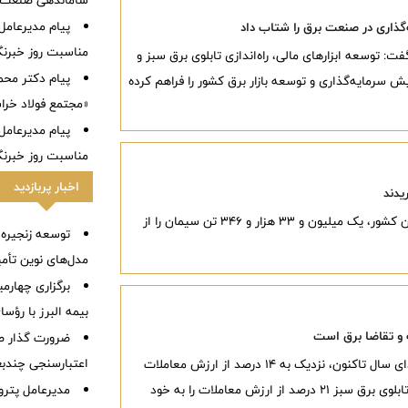
ساماندهی صنعت خ
پیام مدیرعامل
‌گذاری در صنعت برق را شتاب داد
مناسبت روز خبرنگ
فت: توسعه ابزارهای مالی، راه‌اندازی تابلوی برق سبز و
پیام دکتر مح
ش سرمایه‌گذاری و توسعه بازار برق کشور را فراهم کرده
«مجتمع فولاد خرا
پیام مدیرعامل
مناسبت روز خبرنگ
اخبار پربازدید
در هفته گذشته، ۴ هزار و ۳۲۴ خریدار از ۳۰ استان کشور، یک میلیون و ۳۳ هزار و ۳۴۶ تن سیمان را از
توسعه زنجیره
مدل‌های نوین تأم
برگزاری چهار
بیمه البرز با رؤ
و تقاضا برق است
ضرورت گذار ص
اعتبارسنجی چندب
معاون توسعه بازار بورس انرژی ایران گفت: از ابتدای سال تاکنون، نزدیک به ۱۴ درصد از ارزش معاملات
برق در بورس انرژی به تابلوی برق عادی اختصاص یافته است. همچنین تابلوی برق سبز ۲۱ درصد از ارزش معاملات را به خود
مدیرعامل پترو