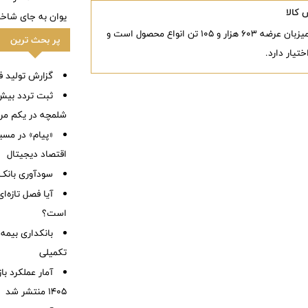
یوان به جای شاخ
تالارهای بورس کالای ایران امروز شنبه ۲۷ تیر ماه میزبان عرضه ۶۰۳ هزار و ۱۰۵ تن انواع محصول است و
پر بحث ترین
تیار دارد.
گزارش تولید فول
شلمچه در یکم مرد
«پیام» در مسی
اقتصاد دیجیتال
سودآوری بانک 
آیا فصل تازه‌ا
است؟
بانکداری بیمه
تکمیلی
آمار عملكرد با
1405 منتشر شد