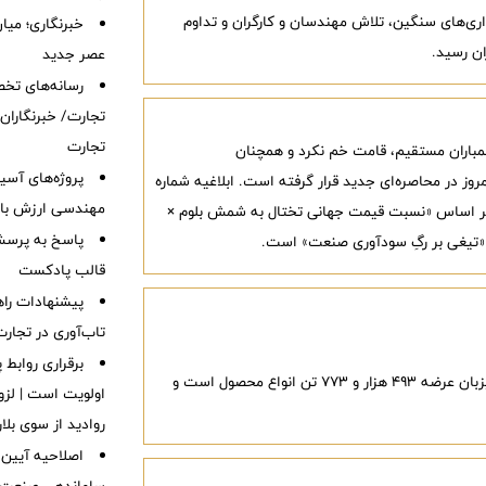
ری‌های سنگین، تلاش مهندسان و کارگران و تداوم
خبرنگاری؛ میا
ان رسید.
عصر جدید
رسانه‌های تخ
تجارت/ خبرنگاران
تجارت
بمباران مستقیم، قامت خم نکرد و همچنان
پروژه‌های آسیب
روز در محاصره‌ای جدید قرار گرفته است. ابلاغیه شماره
مهندسی ارزش باز
 دستوری بر اساس «نسبت قیمت جهانی تختال به شمش بلوم ×
پاسخ به پرسش‌
 «تیغی بر رگِ سودآوری صنعت» است.
قالب پادکست
پیشنهادات را
تاب‌آوری در تجارت
برقراری روابط 
بورس کالای ایران امروز (چهارشنبه ۷ مرداد ماه) میزبان عرضه ۴۹۳ هزار و ۷۷۳ تن انواع محصول است و
اولویت است | لز
روادید از سوی بلار