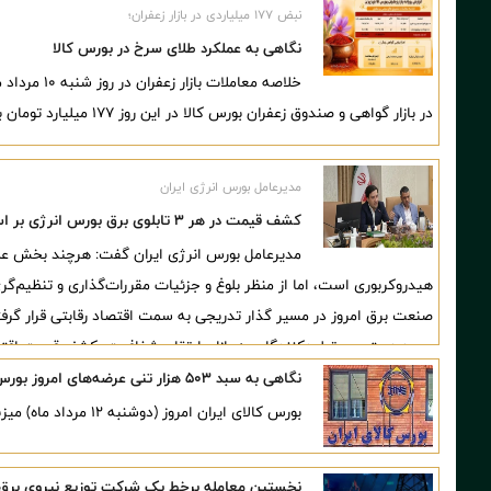
نبض ۱۷۷ میلیاردی در بازار زعفران؛
نگاهی به عملکرد طلای سرخ در بورس کالا
در بازار گواهی و صندوق زعفران بورس کالا در این روز ۱۷۷ میلیارد تومان بود.
مدیرعامل بورس انرژی ایران
کشف قیمت در هر ۳ تابلوی برق بورس انرژی بر اساس مکانیزم‌های بازار انجام می‌شود
مدیرعامل بورس انرژی ایران گفت: هرچند بخش عمده
هیدروکربوری است، اما از منظر بلوغ و جزئیات مقررات‌گذاری و تنظیم‌گری
صنعت برق امروز در مسیر گذار تدریجی به سمت اقتصاد رقابتی قرار گرف
بهبود دسترسی تولیدکنندگان به بازار، ارتقای شفافیت، کشف قیمت اقتصا
دستاوردهای توسعه معاملات برق در بورس انرژی است.
نگاهی به سبد ۵۰۳ هزار تنی عرضه‌های امروز بورس کالا
بورس کالای ایران امروز (دوشنبه ۱۲ مرداد ماه) میزبان عرضه ۵۰۳ هزار و ۴۲۸ تن انواع محصول است.
نخستین معامله برخط یک شرکت توزیع نیروی برق د