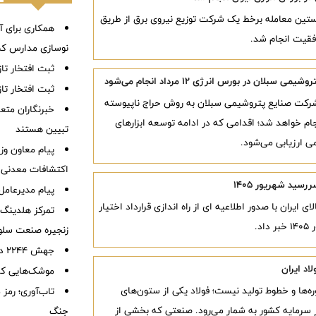
 معاملاتی روز شنبه ۱۰ مردادماه ۱۴۰۵، نخستین معامله برخط یک شرکت توزیع نیروی برق از طریق
همکاری برای آ
وفقیت انجام شد.
نوسازی مدارس کشو
ثبت افتخار تا
ن در بورس انرژی ۱۲ مرداد انجام می‌شود
ثبت افتخار تا
ل شرکت صنایع پتروشیمی سبلان به روش حراج ناپیوسته
خبرنگاران متع
رس انرژی ایران انجام خواهد شد؛ اقدامی که در ادامه توسعه ابزارهای
تبیین هستند
می ارزیابی می‌شود.
پیام معاون وز
اکتشافات معدنی ک
رسید شهریور ۱۴۰۵
پیام مدیرعامل
 ایران با صدور اطلاعیه ای از راه اندازی قرارداد اختیار
تمرکز هلدینگ 
د.
زنجیره صنعت سلو
جهش ۲۲۴۴ درصدی صادرات شرکت کربن ایران
اد ایران
موشک‌هایی که
وره‌ها و خطوط تولید نیست؛ فولاد یکی از ستون‌های
تاب‌آوری؛ رمز
ر سرمایه کشور به شمار می‌رود. صنعتی که بخشی از
جنگ