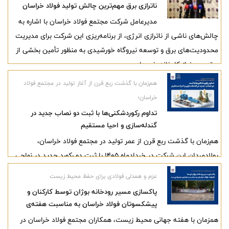
ناترازی برق مهم‌ترین چالش تولید فولاد خراسان
مدیرعامل شرکت مجتمع فولاد خراسان با اشاره به
چالش‌های ناشی از ناترازی انرژی، از برنامه‌ریزی این شرکت برای مدیریت
محدودیت‌های برق و توسعه نیروگاه خورشیدی به منظور تأمین بخشی از
برق مورد نیاز کارخانه خبر داد.
هم‌زمان با گذشت ربع قرن از آغاز تولید در مجتمع فولاد
خراسان؛
تداوم رکوردشکنی‌ها با ثبت دو نصاب جدید در
گندله‌سازی و احیا مستقیم
هم‌زمان با گذشت ربع قرن از عمر تولید در مجتمع فولاد خراسان،
پولادمردان این شرکت در خردادماه ۱۴۰۵ با ثبت دو رکورد جدید در نواحی
«گندله‌سازی» و «احیا مستقیم ۲»، برگ زرین دیگری بر افتخارات تولیدی
عزم و همدلی فولادی برای حفظ محیط زیست
این قطب صنعتی افزودند.
پاکسازی مسیر رودخانه بوژان توسط کارکنان و
پیشکسوتان فولاد خراسان به مناسبت هفته‌ی
محیط زیست
همزمان با هفته جهانی محیط زیست، همکاران مجتمع فولاد خراسان در