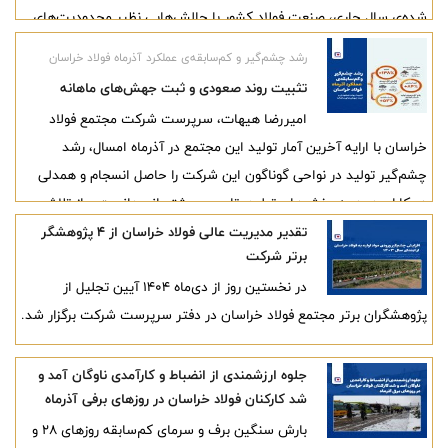
شده‌ی سال جاری، صنعت فولاد کشور با چالش‌هایی نظیر محدودیت‌های
انرژی و نوسانات محیطی مواجه بوده، گفت: با این‌همه همکاران ما موفق
رشد چشم‌گیر و کم‌سابقه‌ی عملکرد آذرماه فولاد خراسان
شدند با افزایش تولید در تمام نواحی اصلی زنجیره،، تصویری روشن از
تثبیت روند صعودی و ثبت جهش‌های ماهانه
پایداری تولید، ارتقای بهره‌وری و انسجام عملیاتی را به نمایش بگذارند.
امیررضا هیهات، سرپرست شرکت مجتمع فولاد
خراسان با ارایه آخرین آمار تولید این مجتمع در آذرماه امسال، رشد
چشم‌گیر تولید در نواحی گوناگون این شرکت را حاصل انسجام و همدلی
همکاران در همه بخش‌های تولید، تامین و پشتیبانی دانست و از تلاش
همه همکاران به ویژه معاونت، مدیران و کارکنان حوزه بهره‌برداری در مسیر
تقدیر مدیریت عالی فولاد خراسان از ۴ پژوهشگر
برتر شرکت
تحقق اهداف شرکت قدردانی کرد.
در نخستین روز از دی‌ماه ۱۴۰۴ آیین تجلیل از
پژوهشگران برتر مجتمع فولاد خراسان در دفتر سرپرست شرکت برگزار شد.
جلوه ارزشمندی از انضباط و کارآمدی ناوگان آمد و
شد کارکنان فولاد خراسان در روزهای برفی آذرماه
بارش سنگین برف و سرمای کم‌سابقه روزهای ۲۸ و