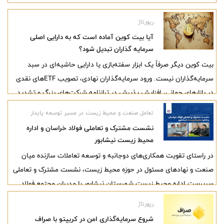
رپورتاژ
آیا بیت کوین آماده است که به دارایی اصلی
سرمایه گذاران تبدیل شود؟
بیت کوین دیگر صرفاً یک ابزار سفته‌بازی یا دارایی حاشیه‌ای در سبد
سرمایه‌گذاران نیست. ورود سرمایه‌گذاران نهادی، تصویب ETFهای نقدی
در بازارهای جهانی، افزایش پذیرش در ترازنامه شرکت‌های بزرگ و تشدید
بی‌اعتمادی به پول‌های فیات باعث شده بیت کوین به‌عنوان یک گزینه
تعامل صنعت و محیط زیست در مسیر توسعه پایدار
جدی در مدیریت ثروت مطرح شود. در شرایطی که تورم ساختاری، رشد
نشست مشترک و تعاملی فولاد خراسان و اداره
بدهی دولت‌ها و نااطمینانی‌های ژئوپلیتیک به مسائل روز اقتصاد جهانی
محیط زیست نیشابور
تبدیل شده‌اند، نگاه‌ها بیش از گذشته به دارایی‌های مستقل و غیرمتمرکز
در راستای تقویت همکاری‌های دوجانبه و توسعه تعاملات سازنده میان
معطوف شده است.
صنعت و نهادهای مسئول در حوزه محیط زیست، نشست مشترک و تعاملی
سرپرست اداره محیط زیست شهرستان نیشابور با مدیران مجتمع فولاد
خراسان برگزار شد.
رپورتاژ
شروع سرمایه‌گذاری امن در کریپتو با صراف