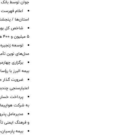
جوان توسط بانک م
اعلام فهرست
استان‌ها / پنجشنب
شاخص کل بورس 
۵ میلیون و ۴۰۰ هزار واحد فراتر رفت
توسعه زنجیره
مدل‌های نوین تأم
برگزاری چهار
بیمه البرز با رؤ
ضرورت گذار ص
اعتبارسنجی چندب
به شرکت هواپیمای
مدیرعامل پترو
و فرهنگ ایمنی تأ
بیمه پارسیان، 