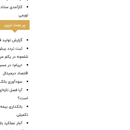
کارآمدی ستاد د
تورمی
پر بحث ترین
گزارش تولید فول
شلمچه در یکم مرد
«پیام» در مسی
اقتصاد دیجیتال
سودآوری بانک 
آیا فصل تازه‌ا
است؟
بانکداری بیمه
تکمیلی
آمار عملكرد با