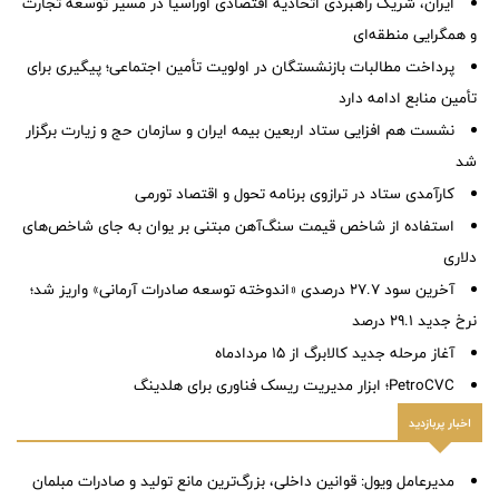
ایران، شریک راهبردی اتحادیه اقتصادی اوراسیا در مسیر توسعه تجارت
و همگرایی منطقه‌ای
پرداخت مطالبات بازنشستگان در اولویت تأمین اجتماعی؛ پیگیری برای
تأمین منابع ادامه دارد
نشست هم افزایی ستاد اربعین بیمه ایران و سازمان حج و زیارت برگزار
شد
کارآمدی ستاد در ترازوی برنامه تحول و اقتصاد تورمی
استفاده از شاخص قیمت سنگ‌آهن مبتنی بر یوان به جای شاخص‌های
دلاری
آخرین سود ۲۷.۷ درصدی «اندوخته توسعه صادرات آرمانی» واریز شد؛
نرخ جدید ۲۹.۱ درصد
آغاز مرحله جدید کالابرگ از ۱۵ مردادماه
PetroCVC؛ ابزار مدیریت ریسک فناوری برای هلدینگ
اخبار پربازدید
مدیرعامل ویول: قوانین داخلی، بزرگ‌ترین مانع تولید و صادرات مبلمان