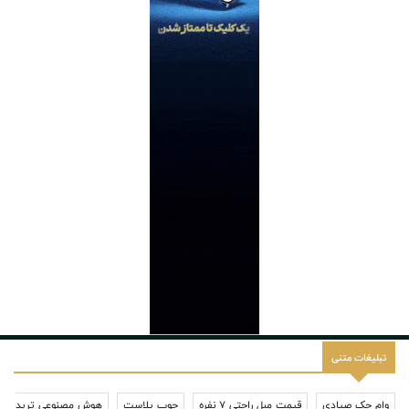
تبلیغات متنی
وام چک صیادی
قیمت مبل راحتی 7 نفره
چوب پلاست
هوش مصنوعی ترید