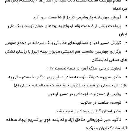
اعلام فهرست شعب کشیک بانک سپه در استان‌ها / پنجشنبه، پانزدهم
مردادماه
فروش چهارماهه پتروشیمی تبریز از ۱۵ همت عبور کرد
پرداخت بیش از ۸ همت وام ازدواج به زوج‌های جوان توسط بانک ملی
ایران
گزارش مسیر احیا و دستاوردهای عملیاتی بانک سرمایه در مجمع عمومی
برگزاری چهارمین نشست هم اندیشی مدیران بیمه البرز با رؤسای تشکل
های صنفی نمایندگان
تجارت دریایی سنگ آهن در نیمه نخست ۲۰۲۶
حضور سرپرست بانک توسعه صادرات ایران در موکب خدمت‌رسانی به
عزاداران حسینی در مسیر پیاده‌روی حرم حضرت عبدالعظیم حسنی (ع)
روایتی از مسئولیت اجتماعی در مسیر اربعین
توسعه صنعت در سکوت
مدیر استان گیلان بیمه دی منصوب شد
تأکید دبیر شورایعالی مناطق آزاد و نماینده خوی بر تسریع ایجاد منطقه
آزاد مشترک ایران و ترکیه