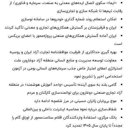
«ایما»؛ سکوی اتصال ایده‌های معدنی به صنعت، سرمایه و فناوری/ از
رقابت تیم‌ها تا شبکه سازی و تجاری‌سازی
امکان استعلام روند شماره گذاری خودروها در سامانه نوسازی
ایران و قرقیزستان بر گسترش همکاری‌های تجاری و معدنی تأکید کردند
ایران آماده گسترش همکاری‌های صنعتی پروژه‌محور با اعضای بریکس
است
بهره گیری حداکثری از ظرفیت موافقتنامه تجارت آزاد ایران و روسیه
معاونت توسعه مدیریت و منابع انسانی منطقه آزاد دوغارون علت
استراتژی اعطای امتیاز خاص جذب سرمایه‌های انسانی بومی در آزمون
استخدامی اخیر را تشریح نمود
گامی بلند به سوی آینده؛ تأسیس «واحد آموزش هوشمند» در منطقه
آزاد تجاری-صنعتی دوغارون برای توانمندسازی کارکنان و مردم
موج بی‌پایان زائران حسینی در مرز شلمچه ادامه دارد
شفاف‌سازی درباره نحوه محاسبه اینترنت داخلی و بین‌المللی
بانک مرکزی، استفادۀ واردکنندگان اقلام سلامت‌محور از اوراق گام را
مجدداً تا پایان سال ۱۴۰۵ تمدید کرد