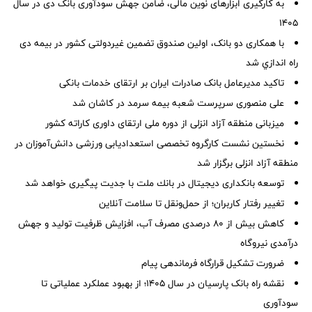
به کارگیری ابزارهای نوین مالی، ضامن جهش سودآوری بانک دی در سال
۱۴۰۵
با همکاری دو بانک، اولین صندوق تضمین غیردولتی کشور در بیمه دی
راه اندازي شد
تاکید مدیرعامل بانک صادرات ایران بر ارتقای خدمات بانکی
علی منصوری سرپرست شعبه بیمه سرمد در کاشان شد
میزبانی منطقه آزاد انزلی از دوره ملی ارتقای داوری كاراته كشور
نخستین نشست كارگروه تخصصی استعدادیابی ورزشی دانش‌آموزان در
منطقه آزاد انزلی برگزار شد
توسعه بانكداری دیجیتال در بانك ملت با جدیت پیگیری خواهد شد
تغییر رفتار کاربران؛ از حمل‌ونقل تا سلامت آنلاین
کاهش بیش از ۸۰ درصدی مصرف آب، افزایش ظرفیت تولید و جهش
درآمدی نیروگاه
ضرورت تشكیل قرارگاه فرماندهی پیام
نقشه راه بانک پارسیان در سال ۱۴۰۵؛ از بهبود عملکرد عملیاتی تا
سودآوری