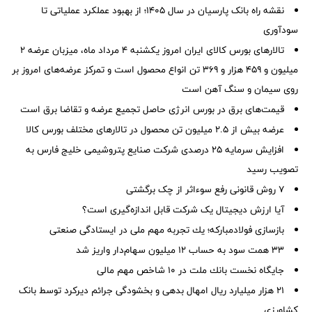
نقشه راه بانک پارسیان در سال ۱۴۰۵؛ از بهبود عملکرد عملیاتی تا
سودآوری
تالارهای بورس کالای ایران امروز یکشنبه ۴ مرداد ماه، میزبان عرضه ۲
میلیون و ۴۵۹ هزار و ۳۶۹ تن انواع محصول است و تمرکز عرضه‌های امروز بر
روی سیمان و سنگ آهن است
قیمت‌های برق در بورس انرژی حاصل تجمیع عرضه و تقاضا برق است
عرضه بیش از ۲.۵ میلیون تن محصول در تالارهای مختلف بورس کالا
افزایش سرمایه ۲۵ درصدی شرکت صنایع پتروشیمی خلیج فارس به
تصویب رسید
۷ روش قانونی رفع سوء‌اثر از چک برگشتی
آیا ارزش دیجیتال یک شرکت قابل اندازه‌گیری است؟
بازسازی فولادمباركه؛ یك تجربه مهم ملی در ایستادگی صنعتی
۳۳ همت سود به حساب ۱۲ میلیون سهام‌دار واریز شد
جایگاه نخست بانك ملت در ۱۰ شاخص مهم مالی
21 هزار میلیارد ریال امهال بدهی و بخشودگی جرائم دیرکرد توسط بانک
کشاورزی