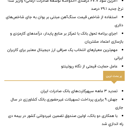
آخرین سود ۲۷.۷ درصدی «اندوخته توسعه صادرات آرمانی» واریز شد؛
نرخ جدید ۲۹.۱ درصد
استفاده از شاخص قیمت سنگ‌آهن مبتنی بر یوان به جای شاخص‌های
دلاری
اجرای برنامه تحول بانک با تمرکز بر منابع پایدار، درآمدهای کارمزدی و
بازسازی اعتماد مشتریان
مهم‌ترین معیارهای انتخاب یک صرافی ارز دیجیتال معتبر برای کاربران
ایرانی
عامل حمایت قیمتی از نگاه ریوتینتو
پر بحث ترین
تمدید 3 ماهه سپهرکارت‌های بانک صادرات ایران
جهش 9 برابری پرداخت تسهیلات غیرحضوری بانک کشاورزی در سال
جاری
با همکاری دو بانک، اولین صندوق تضمین غیردولتی کشور در بیمه دی
راه اندازي شد