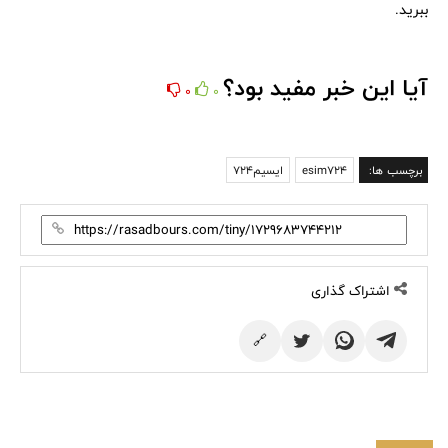
ببرید.
آیا این خبر مفید بود؟
0
0
برچسب ها:
esim724
ایسیم724
اشتراک گذاری
🔗