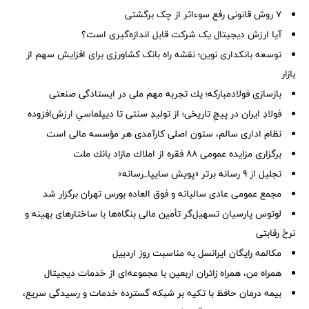
۷ روش قانونی رفع سوء‌اثر از چک برگشتی
آیا ارزش دیجیتال یک شرکت قابل اندازه‌گیری است؟
توسعه بانکداری نوین؛ نقشه راه بانک کشاورزی برای افزایش سهم از
بازار
بازسازی فولادمباركه؛ یك تجربه مهم ملی در ایستادگی صنعتی
فولادِ ایران در پیچِ تاریخی؛ از تولیدِ سنتی تا دیپلماسیِ ارزش‌افزوده
نظام اداری سالم، ستون اصلی کارآمدی هر مؤسسه مالی است
برگزاری مزایده عمومی ۸۸ فقره از املاك مازاد بانك ملت
تجلیل از ۹ رسانه برتر «پویش سایپا_رسانه»
مجمع عمومی عادی سالیانه و فوق العاده بورس تهران برگزار شد
لوتوس پارسیان تسهیل‌گر تأمین مالی بنگاه‌ها با ساختارهای بهینه و
نرخ رقابتی
مکالمه رایگان ایرانسل به مناسبت روز اردبیل
همراه من، همراه زائران اربعین با مجموعه‌ای از خدمات دیجیتال
بیمه درمان حافظ با تکیه بر شبکه گسترده خدمات و رسیدگی سریع،