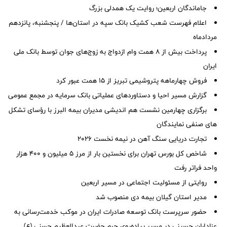
جاماندگان اربعین؛ روایت یک همدلی بزرگ
اعلام فهرست شعب کشیک بانک سپه در استان‌ها / پنجشنبه، پانزدهم
مردادماه
پرداخت بیش از ۸ همت وام ازدواج به زوج‌های جوان توسط بانک ملی
ایران
فروش چهارماهه پتروشیمی تبریز از ۱۵ همت عبور کرد
گزارش مسیر احیا و دستاوردهای عملیاتی بانک سرمایه در مجمع عمومی
برگزاری چهارمین نشست هم اندیشی مدیران بیمه البرز با رؤسای تشکل
های صنفی نمایندگان
تجارت دریایی سنگ آهن در نیمه نخست ۲۰۲۶
شاخص کل بورس تهران برای نخستین بار از مرز ۵ میلیون و ۴۰۰ هزار
واحد فراتر رفت
روایتی از مسئولیت اجتماعی در مسیر اربعین
مدیر استان گیلان بیمه دی منصوب شد
حضور سرپرست بانک توسعه صادرات ایران در موکب خدمت‌رسانی به
عزاداران حسینی در مسیر پیاده‌روی حرم حضرت عبدالعظیم حسنی (ع)