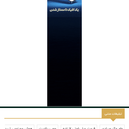
تبلیغات متنی
وام چک صیادی
قیمت مبل راحتی 7 نفره
چوب پلاست
هوش مصنوعی ترید