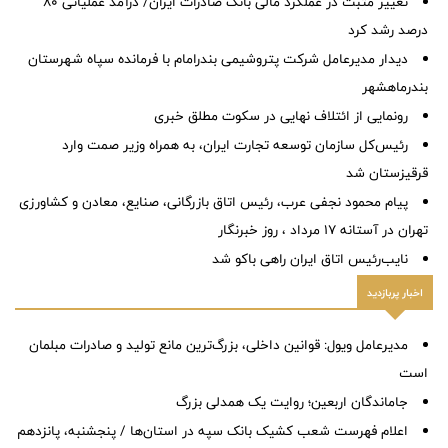
تغییر مثبت در عملکرد مالی بانک صادرات ایران/ درآمد عملیاتی 80
درصد رشد کرد
دیدار مدیرعامل شرکت پتروشیمی بندرامام با فرمانده سپاه شهرستان
بندرماهشهر
رونمایی از ائتلاف‌ نهایی در سکوت مطلق خبری
رئیس‌کل سازمان توسعه تجارت ایران، به همراه وزیر صمت وارد
قرقیزستان شد
پیام محمود نجفی عرب، رئیس اتاق بازرگانی، صنایع، معادن و کشاورزی
تهران در آستانه 17 مرداد ، روز خبرنگار
نایب‌رئیس اتاق ایران راهی باکو شد
اخبار پربازدید
مدیرعامل ویول: قوانین داخلی، بزرگ‌ترین مانع تولید و صادرات مبلمان
است
جاماندگان اربعین؛ روایت یک همدلی بزرگ
اعلام فهرست شعب کشیک بانک سپه در استان‌ها / پنجشنبه، پانزدهم