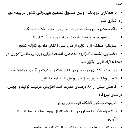
۱۴۰۵
با همکاری دو بانک، اولین صندوق تضمین غیردولتی کشور در بیمه دی
راه اندازي شد
تاکید مدیرعامل بانک صادرات ایران بر ارتقای خدمات بانکی
علی منصوری سرپرست شعبه بیمه سرمد در کاشان شد
میزبانی منطقه آزاد انزلی از دوره ملی ارتقای داوری كاراته كشور
نخستین نشست كارگروه تخصصی استعدادیابی ورزشی دانش‌آموزان در
منطقه آزاد انزلی برگزار شد
توسعه بانكداری دیجیتال در بانك ملت با جدیت پیگیری خواهد شد
تغییر رفتار کاربران؛ از حمل‌ونقل تا سلامت آنلاین
کاهش بیش از ۸۰ درصدی مصرف آب، افزایش ظرفیت تولید و جهش
درآمدی نیروگاه
ضرورت تشكیل قرارگاه فرماندهی پیام
نقشه راه بانک پارسیان در سال ۱۴۰۵؛ از بهبود عملکرد عملیاتی تا
سودآوری
مهر تایید سهامداران بر عملكرد سال ۱۴۰۴ بیمه حافظ