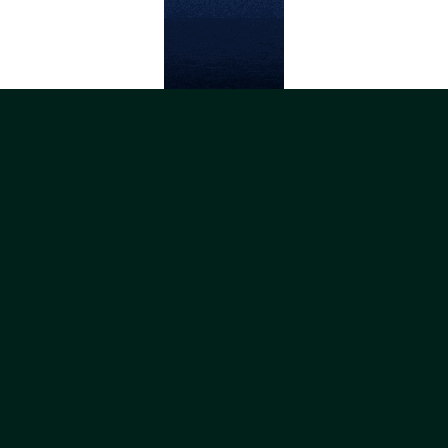
تبلیغات متنی
وام چک صیادی
قیمت مبل راحتی 7 نفره
چوب پلاست
هوش مصنوعی ترید
طلا