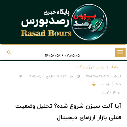
تغییر
۰۷:۳۵:۰۵ ۱۴۰۵/۰۵/۱۶
وضعیت
خانه
بورس انرژی و کالا
ناوبری
کد خبر : 1753258992827
زمان: ۱۹:۲۱:۲۴ - تاریخ: ۱۴۰۴/۰۵/۰۱
0
527
رپورتاژ آگهی/
آیا آلت سیزن شروع شده؟ تحلیل وضعیت
فعلی بازار ارزهای دیجیتال