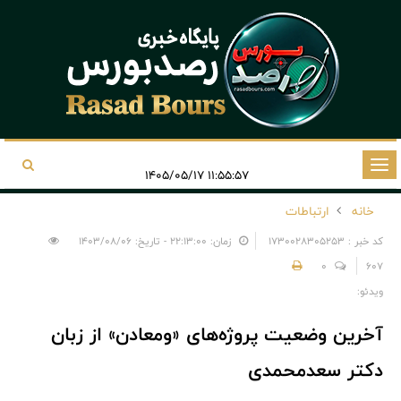
تغییر
۱۱:۵۵:۵۷ ۱۴۰۵/۰۵/۱۷
وضعیت
خانه
ارتباطات
ناوبری
کد خبر : 1730028305253
زمان: ۲۲:۱۳:۰۰ - تاریخ: ۱۴۰۳/۰۸/۰۶
0
607
ویدئو:
آخرین وضعیت پروژه‌های «ومعادن» از زبان
دکتر سعدمحمدی