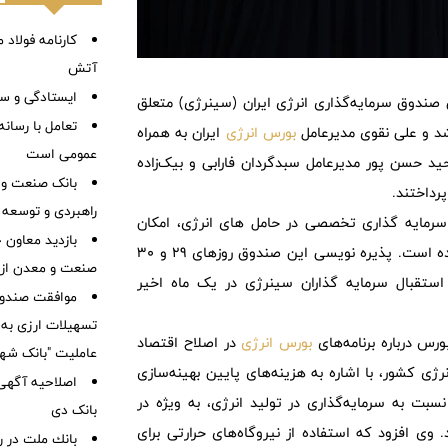
آتش
ایستادگی و سا
ندوق سرمایه‌گذاری انرژی ایران (سینرژی) متعلق
تعامل با رسانه
بورس انرژی
ایران به همراه
عمومی است
حید حسن پور مدیرعامل سبدگردان فارابی و بیک‌زاده
بانک صنعت و م
رداختند.
راهبردی و توسعه 
سرمایه گذاری تخصصی در حامل های انرژی، امکان
بازدید معاون 
کسب سود از نوسانات قیمت نفت، گاز، برق و نرخ ارز را فراهم کرده است. پذیره نویسی این صندوق روزهای 29 و 30
صنعت و معدن از ط
از 10 آذرماه آغاز شد که با استقبال سرمایه گذاران سینرژی در یک ماه اخیر
موافقت صندوق
تسهیلات ارزی به 
ورس درباره برنامه‌های
بورس انرژی
در اصلاح اقتصاد
عاملیت "بانک شه
ژی کشور، با اشاره به هزینه‌های پایین بهینه‌سازی
اصلاحیه آگهی 
سبت به سرمایه‌گذاری در تولید انرژی، به ویژه در
بانک دی
ی افزود که استفاده از نیروگاه‌های حرارتی برای
بانك ملت در 