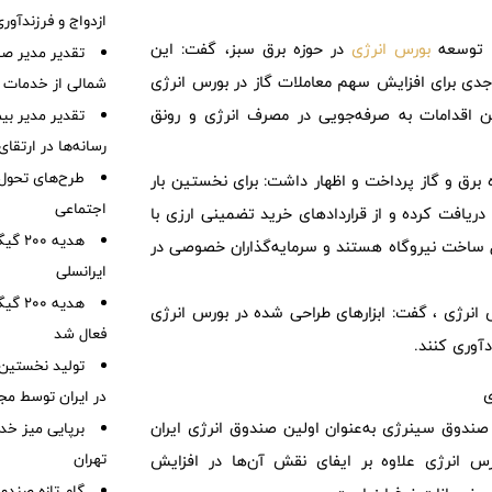
ازدواج و فرزندآور
ر توسعه
بورس انرژی
در حوزه برق سبز، گفت: این
تقدیر مدیر ص
ی جدی برای افزایش سهم معاملات گاز در بورس انرژی
شمالی از خدمات 
ین اقدامات به صرفه‌جویی در مصرف انرژی و رونق
تقدیر مدیر بیم
رسانه‌ها در ارتقا
طرح‌های تحول‌
برق و گاز پرداخت و اظهار داشت: برای نخستین بار
اجتماعی
یافت کرده و از قراردادهای خرید تضمینی ارزی با
هدیه 
 ساخت نیروگاه هستند و سرمایه‌گذاران خصوصی در
ایرانسلی
هدیه 
انرژی ، گفت: ابزارهای طراحی شده در بورس انرژی
فعال شد
آوری کنند.
ی
در ایران توسط مج
 صندوق سینرژی به‌عنوان اولین صندوق انرژی ایران
برپایی میز خد
تهران
رس انرژی علاوه بر ایفای نقش آن‌ها در افزایش
گام تازه صندو