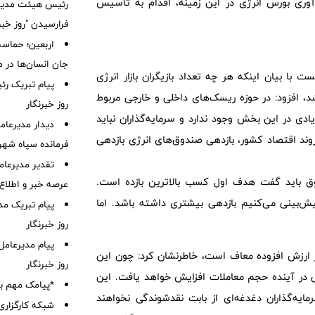
نوآوری بورس انرژی در این زمینه، اقدام به تاسیس
رئیس هیئت مدیره
فرارسیدن "روز خبر
اربعین؛ حماسه
جان انسان‌ها در 
با بیان اینکه هر چه تعداد بازیگران بازار انرژی
پیام تبریک رئ
د، افزود: در حوزه ریسک‌های داخلی و خارجی مربوط
روز خبرنگار
 در این بخش وجود ندارد و سرمایه‌گذاران نباید
دیدار مدیرعام
 روند اقتصاد کشور، بازدهی صندوق‌های انرژی بازدهی
فرمانده سپاه شهر
تقدیر مدیرعام
ق باید گفت هدف اول کسب بالاترین بازده است.
عرصه خبر و اطلاع‌
یش‌بینی می‌کنیم بازدهی بیشتری داشته باشد. اما
پیام تبریک مد
روز خبرنگار
پیام مدیرعامل
بر ارزش افزوده معاف است، خاطرنشان کرد: چون این
روز خبرنگار
 در آینده حجم معاملات افزایش خواهد یافت. این
*پیامک مهم با
رمایه‌گذاران دغدغه‌ای از بابت نقدشوندگی نخواهند
شبکه کارگزاری 