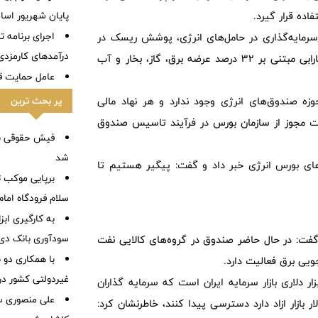
پایان شهریور اسا
ده قرار گیرد.
اجرای برنامه تح
رمایه‌گذاری در حامل‌های انرژی، پوشش ریسک در
درآمدهای کارمزدی 
برابر تورم و نقدشوندگی بالاست. ترکیب دارایی صندوق سینرژی فارابی مبتنی بر 32 درصد عرضه برق، گاز، بخار و آب
عامل حمایت قیم
پر بحث ترین
زه صندوق‌های انرژی وجود ندارد و هر نهاد مالی
ت مجوز از سازمان بورس در فرآیند تاسیس صندوق
فیش حقوقی با
شد
های بورس انرژی خبر داد و گفت: پیگیر هستیم تا
برپایی موکب ت
سلام فرودگاه امام
به کارگیری اب
سودآوری بانک دی در
فت: در حال حاضر صندوق در گروه‌های کالایی نفت
با همکاری دو 
یی برق فعالیت دارد.
غیردولتی کشور در 
ر دلاری بازار سرمایه ایران است که سرمایه گذاران
علی منصوری س
بازار ازاد دارد دسترسی پیدا کنند، خاطرنشان کرد: