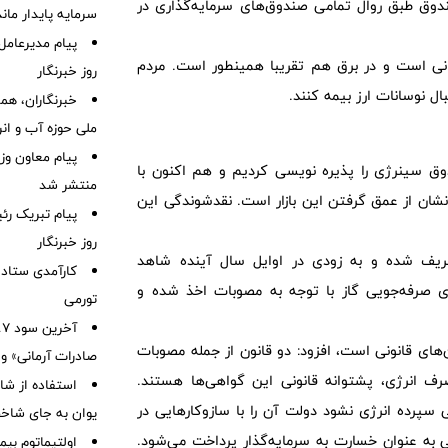
دوق طبق روال تمامی صندوق‌های سرمایه‌گذاری در
سرمایه پایدار ماند
پیام مدیرعام
جهانی است و در برق هم تقریبا همینطور است. مردم
روز خبرنگار
ال نوسانات ارز بیمه کنند.
خبرنگاران، هم
ملی حوزه آب و ان
پیام معاون وز
ر ابتدا با 100 میلیارد تومان صندوق سینرژی را پذیره نویسی کردیم و هم اکنون با
منتشر شد
مان رسیده است که نشان از عمق گرفتن این بازار است. نقدشوندگی این
پیام تبریک ر
روز خبرنگار
عریف شده و به زودی در اوایل سال آینده شاهد
کارآمدی ستاد د
ای صرفه‌جویی گاز با توجه به مصوبات اخذ شده و
تورمی
‌های قانونی است، افزود: دو قانون از جمله مصوبات
صادرات آرمانی» واریز 
ف انرژی، پشتوانه قانونی این گواهی‌ها هستند.
استفاده از ش
 سپرده انرژی نشود دولت آن را با سازوکارهایی در
یوان به جای شاخ
ند. در شرایط نکول هم 1.3 قیمت گواهی به عنوان خسارت به سرمایه‌گذار پرداخت می‌شود.
اولتیماتوم بیم