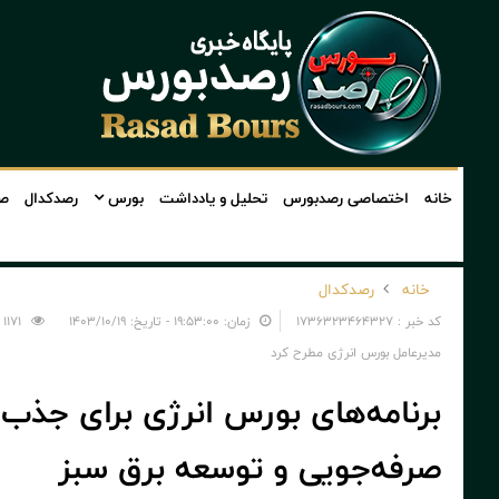
خانه
اختصاصی رصدبورس
تحلیل و یادداشت
بورس
رصدکدال
صن
خانه
رصدکدال
کد خبر : 1736323464327
زمان: ۱۹:۵۳:۰۰ - تاریخ: ۱۴۰۳/۱۰/۱۹
1171
مدیرعامل بورس انرژی مطرح کرد
برنامه‌های بورس انرژی برای جذب س
صرفه‌جویی و توسعه برق سبز