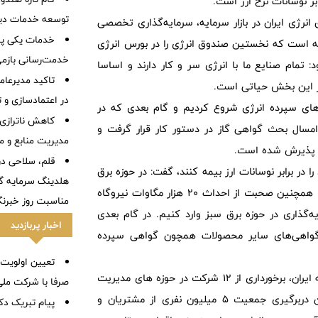
بر نوسانات نرخ ارز است.
توسعه خدمات دیج
رژی ایران در بازار سرمایه، سرمایه‌گذاری تخصصی
خدمات یکی پس
ته است که نخستین صندوق انرژی را در بورس انرژی
خدمت‌رسانی بازمی
: تمام صنایع ما با انرژی سر و کار دارند و اساسا
تاکید مدیرعام
در این بخش حیاتی است.
در اعتمادسازی و 
ی‌های سپرده انرژی شروع کردیم و گام بعدی که در
کاهش ناترازی
مسال بحث گواهی گاز در دستور کار قرار گرفت و
مدیریت منابع و 
قلم، سلاحی در
ا در برابر نوسانات ارز بیمه کنند، گفت: در حوزه برق
هلدینگ سرمایه گذ
هم بازار صدور گواهی‌های صرفه‌جویی راه‌اندازی شده و فعال است. همچنین صحبت از احداث 20 هزار مگاوات نیروگاه
مناسبت روز خبرنگ
‌گذاری در حوزه برق سبز وارد کنیم. در گام بعدی
اخبار پربازدید
گواهی‌های سایر محصولات همچون گواهی سپرده
تعیین اولویت‌
وی افزود: گروه مالی فارابی با حدود دو دهه فعالیت در بازار سرمایه ایران، برخورداری از 12 شرکت در حوزه های مدیریت
صرفا با شرکت ملی
دارایی، آموزش دیجیتال، انرژی های نوین و پاک و... و همچنین دربرگیری جمعیت 5 میلیون نفری از مشتریان و
پیام تبریک دک