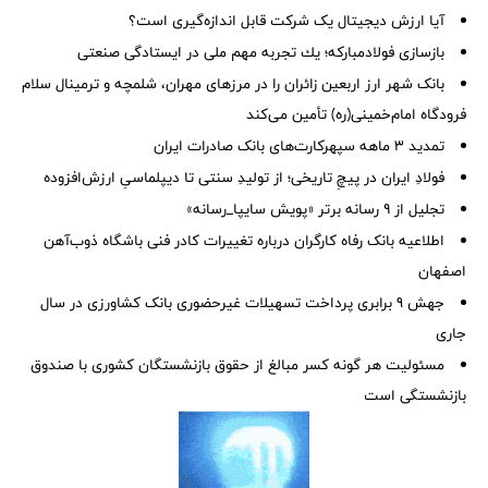
آیا ارزش دیجیتال یک شرکت قابل اندازه‌گیری است؟
بازسازی فولادمباركه؛ یك تجربه مهم ملی در ایستادگی صنعتی
بانک شهر ارز اربعین زائران را در مرزهای مهران، شلمچه و ترمینال سلام
فرودگاه امام‌خمینی(ره) تأمین می‌کند
تمدید 3 ماهه سپهرکارت‌های بانک صادرات ایران
فولادِ ایران در پیچِ تاریخی؛ از تولیدِ سنتی تا دیپلماسیِ ارزش‌افزوده
تجلیل از ۹ رسانه برتر «پویش سایپا_رسانه»
اطلاعیه بانک رفاه کارگران درباره تغییرات کادر فنی باشگاه ذوب‌آهن
اصفهان
جهش 9 برابری پرداخت تسهیلات غیرحضوری بانک کشاورزی در سال
جاری
مسئولیت هر گونه کسر مبالغ از حقوق بازنشستگان کشوری با صندوق
بازنشستگی است