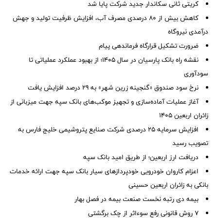
کریتی ثانی سکاندار جدید شرکت پایا شد
کاهش بیش از ۸۰ درصدی مصرف آب، افزایش ظرفیت تولید و جهش
درآمدی نیروگاه
ضرورت تشكیل قرارگاه فرماندهی پیام
نقشه راه بانک پارسیان در سال ۱۴۰۵؛ از بهبود عملکرد عملیاتی تا
سودآوری
نرخ سود صندوق «گنجینه زرین شهر» به ۲۹ درصد افزایش یافت
آغاز عملیات آماده‌سازی و تجهیز موکب‌های بانک سپه جهت میزبانی از
زائران اربعین ۱۴۰۵
افزایش سرمایه ۲۵ درصدی شرکت صنایع پتروشیمی خلیج فارس به
تصویب رسید
دریافت ارز اربعین؛ از طریق امید بانک سپه
اعزام کاروان خودرویی خودپردازهای سیار بانک سپه جهت ارائه خدمات
بانکی به زائران اربعین حسینی
بیمه دی رتبه نخست صنعت بیمه در فصل بهار
۷ روش قانونی رفع سوء‌اثر از چک برگشتی