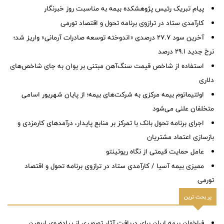
پیام تبریک رئیس پژوهشکده بیمه به مناسبت روز خبرنگار
کارآمدی ستاد در ترازوی برنامه تحول و اقتصاد تورمی
آخرین سود ۲۷.۷ درصدی «اندوخته توسعه صادرات آرمانی» واریز شد؛
نرخ جدید ۲۹.۱ درصد
استفاده از شاخص قیمت سنگ‌آهن مبتنی بر یوان به جای شاخص‌های
دلاری
اولتیماتوم بیمه مرکزی به شرکت‌های بیمه؛ از پایان شهریور اسامی
متخلفان علنی می‌شود
اجرای برنامه تحول بانک با تمرکز بر منابع پایدار، درآمدهای کارمزدی و
بازسازی اعتماد مشتریان
عامل حمایت قیمتی از نگاه ریوتینتو
ممیزی بیمه آسیا / کارآمدی ستاد در ترازوی برنامه تحول و اقتصاد
تورمی
پر بحث ترین
فراخوان بیمه ایران برای دریافت آثار تصویری از پیاده‌روی اربعین